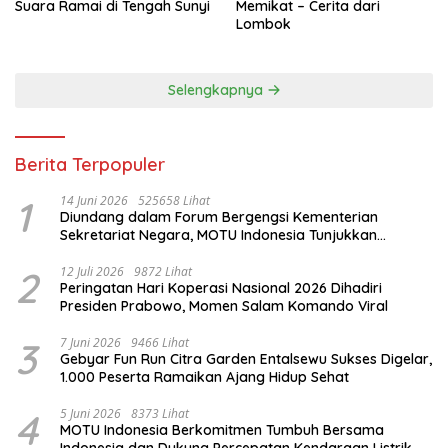
Suara Ramai di Tengah Sunyi
Memikat – Cerita dari
Lombok
Selengkapnya
Berita Terpopuler
1
14 Juni 2026
525658 Lihat
Diundang dalam Forum Bergengsi Kementerian
Sekretariat Negara, MOTU Indonesia Tunjukkan
Komitmen untuk Indonesia
2
12 Juli 2026
9872 Lihat
Peringatan Hari Koperasi Nasional 2026 Dihadiri
Presiden Prabowo, Momen Salam Komando Viral
3
7 Juni 2026
9466 Lihat
Gebyar Fun Run Citra Garden Entalsewu Sukses Digelar,
1.000 Peserta Ramaikan Ajang Hidup Sehat
4
5 Juni 2026
8373 Lihat
MOTU Indonesia Berkomitmen Tumbuh Bersama
Indonesia dan Dukung Percepatan Kendaraan Listrik