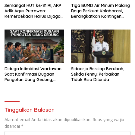
Semangat HUT ke-81 RI, AKP
Tiga BUMD Air Minum Malang
Adik Agus Putrawan:
Raya Perkuat Kolaborasi,
Kemerdekaan Harus Dijaga
Berangkatkan Kontingen
dengan Integritas dan
Menuju Seleksi Atlet
Perang Melawan Narkoba
PORPAMNAS IX 2026
Diduga Intimidasi Wartawan
Sidoarjo Bersiap Berubah,
Saat Konfirmasi Dugaan
Sekda Fenny: Perbaikan
Pungutan Uang Gedung,
Tidak Bisa Ditunda
Anggota Komite SMAN 1
Tumpang ,Ketua DPD IWOI
Buka suara
Tinggalkan Balasan
Alamat email Anda tidak akan dipublikasikan.
Ruas yang wajib
ditandai
*