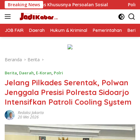
Langsung
susnya Persoalan Sosial
Breaking News
Polresta Malang Kota Gelar M
ke
konten
JOB FAIR
Daerah
Hukum & Kriminal
Pemerintahan
Berit
Beranda
Berita
Berita
,
Daerah
,
E-Koran
,
Polri
Jelang Pilkades Serentak, Polwan
Jenggala Presisi Polresta Sidoarjo
Intensifkan Patroli Cooling System
Redaksi Jakarta
20 Mei 2026