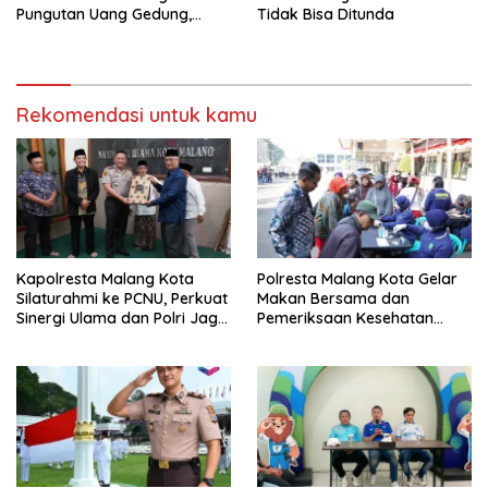
Pungutan Uang Gedung,
Tidak Bisa Ditunda
Anggota Komite SMAN 1
Tumpang ,Ketua DPD IWOI
Buka suara
Rekomendasi untuk kamu
Kapolresta Malang Kota
Polresta Malang Kota Gelar
Silaturahmi ke PCNU, Perkuat
Makan Bersama dan
Sinergi Ulama dan Polri Jaga
Pemeriksaan Kesehatan
Kamtibmas Khususnya
Gratis, Perkuat Pelayanan
Persoalan Sosial
untuk Masyarakat