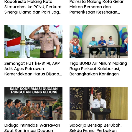
Kapolresta Malang Kota
Polresta Malang Kota Gelar
Silaturahmi ke PCNU, Perkuat
Makan Bersama dan
Sinergi Ulama dan Polri Jaga
Pemeriksaan Kesehatan
Kamtibmas Khususnya
Gratis, Perkuat Pelayanan
Persoalan Sosial
untuk Masyarakat
Semangat HUT ke-81 RI, AKP
Tiga BUMD Air Minum Malang
Adik Agus Putrawan:
Raya Perkuat Kolaborasi,
Kemerdekaan Harus Dijaga
Berangkatkan Kontingen
dengan Integritas dan
Menuju Seleksi Atlet
Perang Melawan Narkoba
PORPAMNAS IX 2026
Diduga Intimidasi Wartawan
Sidoarjo Bersiap Berubah,
Saat Konfirmasi Dugaan
Sekda Fenny: Perbaikan