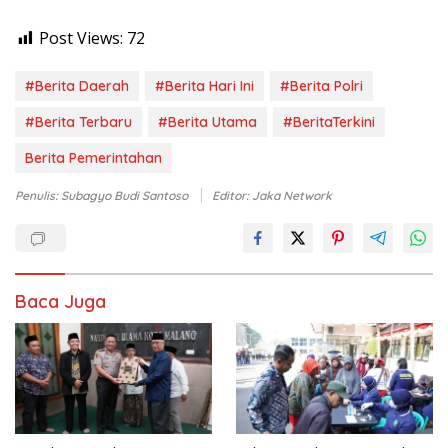
Post Views:
72
#Berita Daerah
#Berita Hari Ini
#Berita Polri
#Berita Terbaru
#Berita Utama
#BeritaTerkini
Berita Pemerintahan
Penulis: Subagyo Budi Santoso
Editor: Jaka Network
Baca Juga