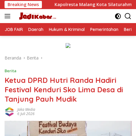
Langsung
olresta Malang Kota Silaturahmi ke PCNU, Perkuat Sinergi Ulam
Breaking News
ke
konten
JOB FAIR
Daerah
Hukum & Kriminal
Pemerintahan
Berit
Beranda
Berita
Berita
Ketua DPRD Hutri Randa Hadiri
Festival Kenduri Sko Lima Desa di
Tanjung Pauh Mudik
Jaka Media
6 Juli 2026