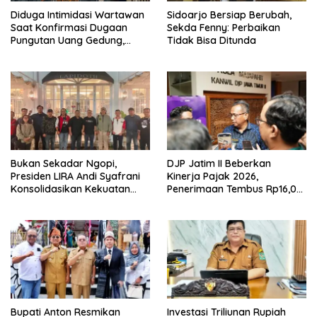
Diduga Intimidasi Wartawan
Sidoarjo Bersiap Berubah,
Saat Konfirmasi Dugaan
Sekda Fenny: Perbaikan
Pungutan Uang Gedung,
Tidak Bisa Ditunda
Anggota Komite SMAN 1
Tumpang ,Ketua DPD IWOI
Buka suara
Bukan Sekadar Ngopi,
DJP Jatim II Beberkan
Presiden LIRA Andi Syafrani
Kinerja Pajak 2026,
Konsolidasikan Kekuatan
Penerimaan Tembus Rp16,08
Organisasi di Malang
Triliun dan Tumbuh 25,04
Persen
Bupati Anton Resmikan
Investasi Triliunan Rupiah