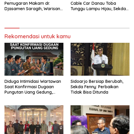
Pemugaran Makam dr.
Cable Car Danau Toba
Djasamen Saragih, Warisan
Tunggu Lampu Hijau, Sekda
Dokter Pertama Simalungun
Simalungun: Kami Dukung,
Diabadikan untuk Generasi
Tapi Harus Taat Aturan
Mendatang
Rekomendasi untuk kamu
Diduga Intimidasi Wartawan
Sidoarjo Bersiap Berubah,
Saat Konfirmasi Dugaan
Sekda Fenny: Perbaikan
Pungutan Uang Gedung,
Tidak Bisa Ditunda
Anggota Komite SMAN 1
Tumpang ,Ketua DPD IWOI
Buka suara