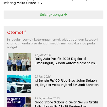
Imbang Malut United 2-2
Selengkapnya
Otomotif
Ini adalah contoh keterangan untuk widget dengan kategori
otomotif, anda bisa dengan mudah memasukkannya pada
widget.
17 Juni 2026
Rally Asia Pasifik 2026 Digelar di
Simalungun, Bupati Anton: Momentum
Emas Dongkrak Pariwisata dan
Ekonomi Daerah
23 Mei 2026
Isi Bensin Rp100 Ribu Bisa Jalan Sejauh
Ini, Toyota Veloz Hybrid EV Jadi Sorotan
15 September 2025
Goda Store Sidoarjo Gelar Servis Gratis
Selis dan Molis 27–28 September