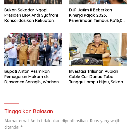
Bukan Sekadar Ngopi,
DJP Jatim II Beberkan
Presiden LIRA Andi Syafrani
Kinerja Pajak 2026,
Konsolidasikan Kekuatan
Penerimaan Tembus Rp16,08
Organisasi di Malang
Triliun dan Tumbuh 25,04
Persen
Bupati Anton Resmikan
Investasi Triliunan Rupiah
Pemugaran Makam dr.
Cable Car Danau Toba
Djasamen Saragih, Warisan
Tunggu Lampu Hijau, Sekda
Dokter Pertama Simalungun
Simalungun: Kami Dukung,
Diabadikan untuk Generasi
Tapi Harus Taat Aturan
Mendatang
Tinggalkan Balasan
Alamat email Anda tidak akan dipublikasikan.
Ruas yang wajib
ditandai
*