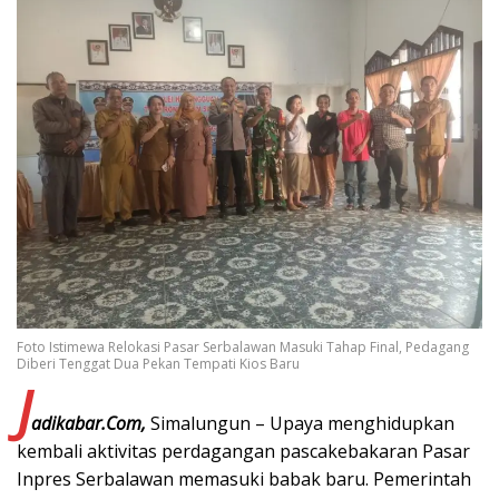
Foto Istimewa Relokasi Pasar Serbalawan Masuki Tahap Final, Pedagang
Diberi Tenggat Dua Pekan Tempati Kios Baru
J
adikabar.Com,
Simalungun – Upaya menghidupkan
kembali aktivitas perdagangan pascakebakaran Pasar
Inpres Serbalawan memasuki babak baru. Pemerintah