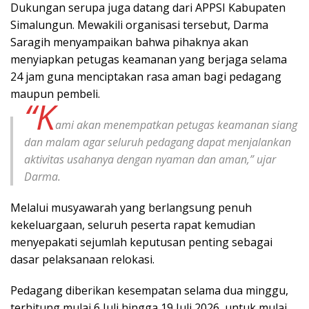
Dukungan serupa juga datang dari APPSI Kabupaten
Simalungun. Mewakili organisasi tersebut, Darma
Saragih menyampaikan bahwa pihaknya akan
menyiapkan petugas keamanan yang berjaga selama
24 jam guna menciptakan rasa aman bagi pedagang
maupun pembeli.
“K
ami akan menempatkan petugas keamanan siang
dan malam agar seluruh pedagang dapat menjalankan
aktivitas usahanya dengan nyaman dan aman,” ujar
Darma.
Melalui musyawarah yang berlangsung penuh
kekeluargaan, seluruh peserta rapat kemudian
menyepakati sejumlah keputusan penting sebagai
dasar pelaksanaan relokasi.
Pedagang diberikan kesempatan selama dua minggu,
terhitung mulai 6 Juli hingga 19 Juli 2026, untuk mulai