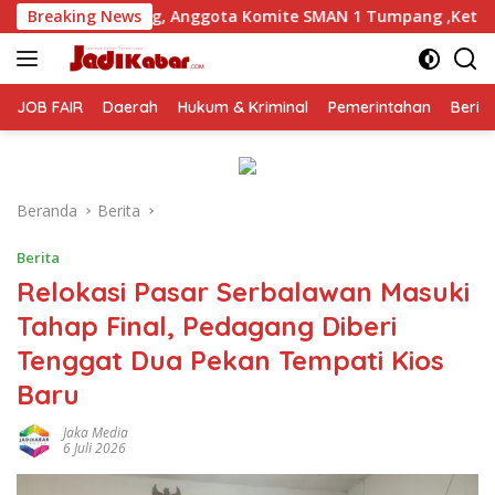
Langsung
gota Komite SMAN 1 Tumpang ,Ketua DPD IWOI Buka suara
Breaking News
ke
konten
JOB FAIR
Daerah
Hukum & Kriminal
Pemerintahan
Berit
Beranda
Berita
Berita
Relokasi Pasar Serbalawan Masuki
Tahap Final, Pedagang Diberi
Tenggat Dua Pekan Tempati Kios
Baru
Jaka Media
6 Juli 2026