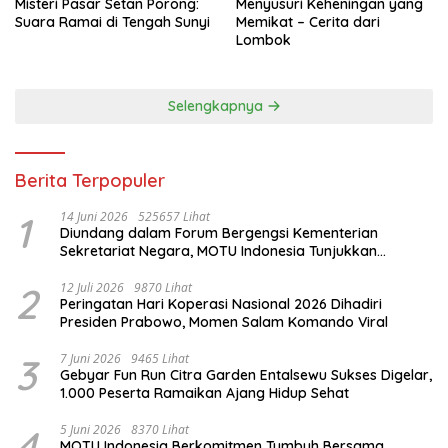
Misteri Pasar Setan Porong:
Menyusuri Keheningan yang
Suara Ramai di Tengah Sunyi
Memikat – Cerita dari
Lombok
Selengkapnya
Berita Terpopuler
1
14 Juni 2026
525657 Lihat
Diundang dalam Forum Bergengsi Kementerian
Sekretariat Negara, MOTU Indonesia Tunjukkan
Komitmen untuk Indonesia
2
12 Juli 2026
9870 Lihat
Peringatan Hari Koperasi Nasional 2026 Dihadiri
Presiden Prabowo, Momen Salam Komando Viral
3
7 Juni 2026
9465 Lihat
Gebyar Fun Run Citra Garden Entalsewu Sukses Digelar,
1.000 Peserta Ramaikan Ajang Hidup Sehat
4
5 Juni 2026
8370 Lihat
MOTU Indonesia Berkomitmen Tumbuh Bersama