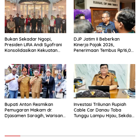
Buka suara
Bukan Sekadar Ngopi,
DJP Jatim II Beberkan
Presiden LIRA Andi Syafrani
Kinerja Pajak 2026,
Konsolidasikan Kekuatan
Penerimaan Tembus Rp16,08
Organisasi di Malang
Triliun dan Tumbuh 25,04
Persen
Bupati Anton Resmikan
Investasi Triliunan Rupiah
Pemugaran Makam dr.
Cable Car Danau Toba
Djasamen Saragih, Warisan
Tunggu Lampu Hijau, Sekda
Dokter Pertama Simalungun
Simalungun: Kami Dukung,
Diabadikan untuk Generasi
Tapi Harus Taat Aturan
Mendatang