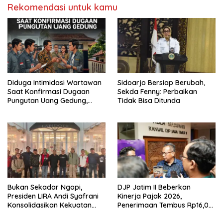
Rekomendasi untuk kamu
Diduga Intimidasi Wartawan
Sidoarjo Bersiap Berubah,
Saat Konfirmasi Dugaan
Sekda Fenny: Perbaikan
Pungutan Uang Gedung,
Tidak Bisa Ditunda
Anggota Komite SMAN 1
Tumpang ,Ketua DPD IWOI
Buka suara
Bukan Sekadar Ngopi,
DJP Jatim II Beberkan
Presiden LIRA Andi Syafrani
Kinerja Pajak 2026,
Konsolidasikan Kekuatan
Penerimaan Tembus Rp16,08
Organisasi di Malang
Triliun dan Tumbuh 25,04