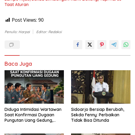
Taat Aturan
Post Views:
90
Penulis: Harpai
Editor: Redaksi
Baca Juga
Diduga Intimidasi Wartawan
Sidoarjo Bersiap Berubah,
Saat Konfirmasi Dugaan
Sekda Fenny: Perbaikan
Pungutan Uang Gedung,
Tidak Bisa Ditunda
Anggota Komite SMAN 1
Tumpang ,Ketua DPD IWOI