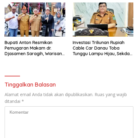
Persen
Bupati Anton Resmikan
Investasi Triliunan Rupiah
Pemugaran Makam dr.
Cable Car Danau Toba
Djasamen Saragih, Warisan
Tunggu Lampu Hijau, Sekda
Dokter Pertama Simalungun
Simalungun: Kami Dukung,
Diabadikan untuk Generasi
Tapi Harus Taat Aturan
Mendatang
Tinggalkan Balasan
Alamat email Anda tidak akan dipublikasikan.
Ruas yang wajib
ditandai
*