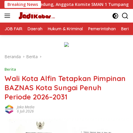
Langsung
ng, Anggota Komite SMAN 1 Tumpang ,Ketua DPD IWOI Buka su
Breaking News
ke
konten
JOB FAIR
Daerah
Hukum & Kriminal
Pemerintahan
Berit
Beranda
Berita
Berita
Wali Kota Alfin Tetapkan Pimpinan
BAZNAS Kota Sungai Penuh
Periode 2026–2031
Jaka Media
6 Juli 2026