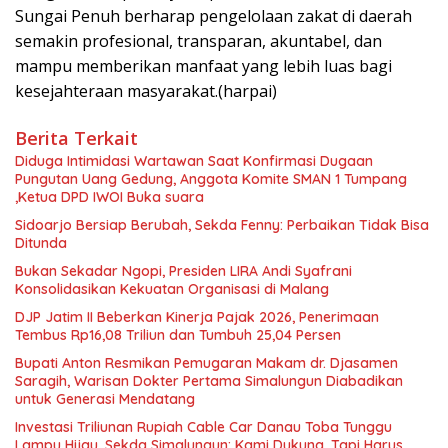
Sungai Penuh berharap pengelolaan zakat di daerah
semakin profesional, transparan, akuntabel, dan
mampu memberikan manfaat yang lebih luas bagi
kesejahteraan masyarakat.(harpai)
Berita Terkait
Diduga Intimidasi Wartawan Saat Konfirmasi Dugaan
Pungutan Uang Gedung, Anggota Komite SMAN 1 Tumpang
,Ketua DPD IWOI Buka suara
Sidoarjo Bersiap Berubah, Sekda Fenny: Perbaikan Tidak Bisa
Ditunda
Bukan Sekadar Ngopi, Presiden LIRA Andi Syafrani
Konsolidasikan Kekuatan Organisasi di Malang
DJP Jatim II Beberkan Kinerja Pajak 2026, Penerimaan
Tembus Rp16,08 Triliun dan Tumbuh 25,04 Persen
Bupati Anton Resmikan Pemugaran Makam dr. Djasamen
Saragih, Warisan Dokter Pertama Simalungun Diabadikan
untuk Generasi Mendatang
Investasi Triliunan Rupiah Cable Car Danau Toba Tunggu
Lampu Hijau, Sekda Simalungun: Kami Dukung, Tapi Harus