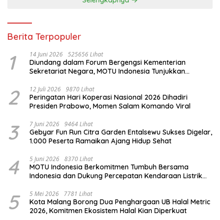
Berita Terpopuler
1
14 Juni 2026
525656 Lihat
Diundang dalam Forum Bergengsi Kementerian
Sekretariat Negara, MOTU Indonesia Tunjukkan
Komitmen untuk Indonesia
2
12 Juli 2026
9870 Lihat
Peringatan Hari Koperasi Nasional 2026 Dihadiri
Presiden Prabowo, Momen Salam Komando Viral
3
7 Juni 2026
9464 Lihat
Gebyar Fun Run Citra Garden Entalsewu Sukses Digelar,
1.000 Peserta Ramaikan Ajang Hidup Sehat
4
5 Juni 2026
8370 Lihat
MOTU Indonesia Berkomitmen Tumbuh Bersama
Indonesia dan Dukung Percepatan Kendaraan Listrik
Nasional
5
5 Mei 2026
7781 Lihat
Kota Malang Borong Dua Penghargaan UB Halal Metric
2026, Komitmen Ekosistem Halal Kian Diperkuat