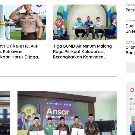
Persoalan Sosial
24 Me
Pers
6 Mar
Duel
Unit
22 Fe
 HUT ke-81 RI, AKP
Tiga BUMD Air Minum Malang
Dram
s Putrawan:
Raya Perkuat Kolaborasi,
Bang
kaan Harus Dijaga
Berangkatkan Kontingen
ntegritas dan Perang
Menuju Seleksi Atlet
 Narkoba
PORPAMNAS IX 2026
O
In
de
mu