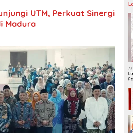
L
unjungi UTM, Perkuat Sinergi
di Madura
26
Lo
Pe
Ar