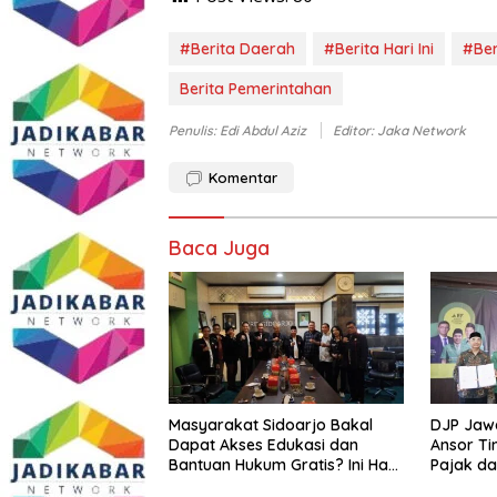
#Berita Daerah
#Berita Hari Ini
#Ber
Berita Pemerintahan
Penulis: Edi Abdul Aziz
Editor: Jaka Network
Komentar
Baca Juga
Masyarakat Sidoarjo Bakal
DJP Jaw
Dapat Akses Edukasi dan
Ansor Ti
Bantuan Hukum Gratis? Ini Hasil
Pajak d
Audiensinya