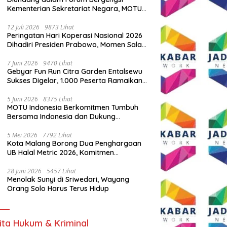
Kementerian Sekretariat Negara, MOTU
Indonesia Tunjukkan Komitmen untuk
Indonesia
12 Juli 2026
9873 Lihat
Peringatan Hari Koperasi Nasional 2026
Dihadiri Presiden Prabowo, Momen Salam
Komando Viral
7 Juni 2026
9470 Lihat
Gebyar Fun Run Citra Garden Entalsewu
Sukses Digelar, 1.000 Peserta Ramaikan
Ajang Hidup Sehat
5 Juni 2026
8375 Lihat
MOTU Indonesia Berkomitmen Tumbuh
Bersama Indonesia dan Dukung
Percepatan Kendaraan Listrik Nasional
5 Mei 2026
7792 Lihat
Kota Malang Borong Dua Penghargaan
UB Halal Metric 2026, Komitmen
Ekosistem Halal Kian Diperkuat
28 Juni 2026
5457 Lihat
Menolak Sunyi di Sriwedari, Wayang
Orang Solo Harus Terus Hidup
ita Hukum & Kriminal