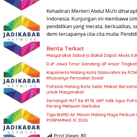
Kehadiran Menteri Abdul Mu’ti diharap
Indonesia. Kunjungan ini membawa si
pendidikan yang merata, berkualitas,
demi tercapainya cita-cita mulia: Pend
Berita Terkait
Masyarakat Sidoarjo Bakal Dapat Akses Edu
DJP Jawa Timur Gandeng GP Ansor Tingkat
Kapolresta Malang Kota Silaturahmi ke PCN
Khususnya Persoalan Sosial
Polresta Malang Kota Gelar Makan Bersama
untuk Masyarakat
Semangat HUT ke-81 RI, AKP Adik Agus Putr
Perang Melawan Narkoba
Tiga BUMD Air Minum Malang Raya Perkuat K
PORPAMNAS IX 2026
Post Views:
80