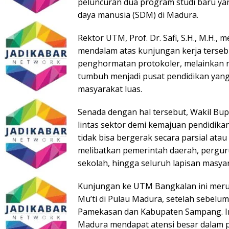
peluncuran dua program studi baru ya
daya manusia (SDM) di Madura.
Rektor UTM, Prof. Dr. Safi, S.H., M.H.,
mendalam atas kunjungan kerja terseb
penghormatan protokoler, melainkan r
tumbuh menjadi pusat pendidikan yang 
masyarakat luas.
Senada dengan hal tersebut, Wakil Bu
lintas sektor demi kemajuan pendidika
tidak bisa bergerak secara parsial atau
melibatkan pemerintah daerah, pergurua
sekolah, hingga seluruh lapisan masya
Kunjungan ke UTM Bangkalan ini merup
Mu’ti di Pulau Madura, setelah sebel
Pamekasan dan Kabupaten Sampang. Int
Madura mendapat atensi besar dalam 