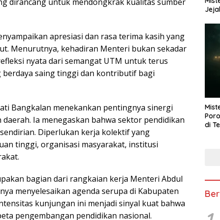
Mist
ng dirancang untuk mendongkrak kualitas sumber
Jeja
 menyampaikan apresiasi dan rasa terima kasih yang
ut. Menurutnya, kehadiran Menteri bukan sekadar
efleksi nyata dari semangat UTM untuk terus
berdaya saing tinggi dan kontributif bagi
pati Bangkalan menekankan pentingnya sinergi
Mist
Poro
n daerah. Ia menegaskan bahwa sektor pendidikan
di T
 sendirian. Diperlukan kerja kolektif yang
n tinggi, organisasi masyarakat, institusi
rakat.
akan bagian dari rangkaian kerja Menteri Abdul
umnya menyelesaikan agenda serupa di Kabupaten
Ber
ensitas kunjungan ini menjadi sinyal kuat bahwa
1
peta pengembangan pendidikan nasional.