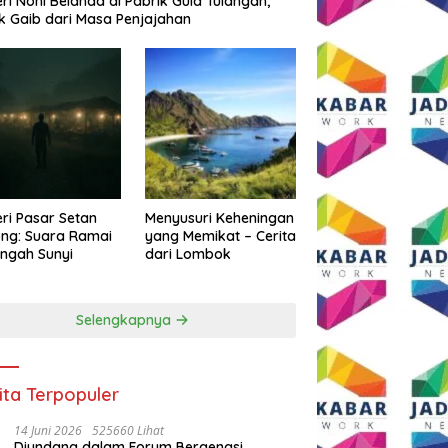
eri Noni Belanda di Pabrik Gula Tulangan,
k Gaib dari Masa Penjajahan
eri Pasar Setan
Menyusuri Keheningan
ng: Suara Ramai
yang Memikat – Cerita
engah Sunyi
dari Lombok
Selengkapnya
ita Terpopuler
14 Juni 2026
525660 Lihat
Diundang dalam Forum Bergengsi