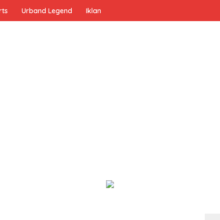
rts
Urband Legend
Iklan