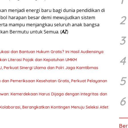
kan menjadi energi baru bagi dunia pendidikan di
2
mbol harapan besar demi mewujudkan sistem
 serta mampu menjangkau seluruh anak bangsa
idikan Bermutu untuk Semua. (
AZ
)
3
kasi dan Bantuan Hukum Gratis? Ini Hasil Audiensinya
4
kan Literasi Pajak dan Kepatuhan UMKM
U, Perkuat Sinergi Ulama dan Polri Jaga Kamtibmas
5
 dan Pemeriksaan Kesehatan Gratis, Perkuat Pelayanan
awan: Kemerdekaan Harus Dijaga dengan Integritas dan
6
olaborasi, Berangkatkan Kontingen Menuju Seleksi Atlet
Ber