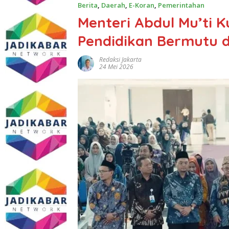
Berita
,
Daerah
,
E-Koran
,
Pemerintahan
Menteri Abdul Mu’ti K
Pendidikan Bermutu 
Redaksi Jakarta
24 Mei 2026