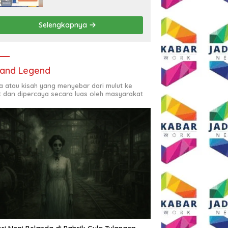
Rp2,5 Juta per Bulan
Selengkapnya
and Legend
ta atau kisah yang menyebar dari mulut ke
t dan dipercaya secara luas oleh masyarakat