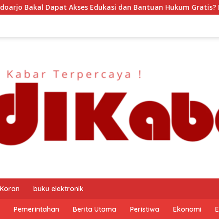
i dan Bantuan Hukum Gratis? Ini Hasil Audiensinya
DJP
 Koran
buku elektronik
Pemerintahan
Berita Utama
Peristiwa
Ekonomi
E