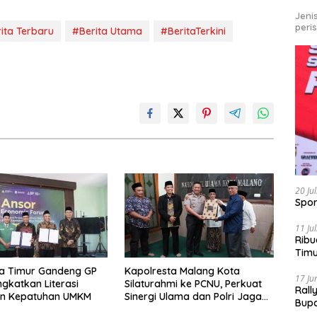
Jeni
peri
ita Terbaru
#Berita Utama
#BeritaTerkini
20 Ju
Spor
11 Ju
Ribu
Tim
Bike
a Timur Gandeng GP
Kapolresta Malang Kota
17 Ju
ngkatkan Literasi
Silaturahmi ke PCNU, Perkuat
Rall
an Kepatuhan UMKM
Sinergi Ulama dan Polri Jaga
Bup
Kamtibmas Khususnya
Pari