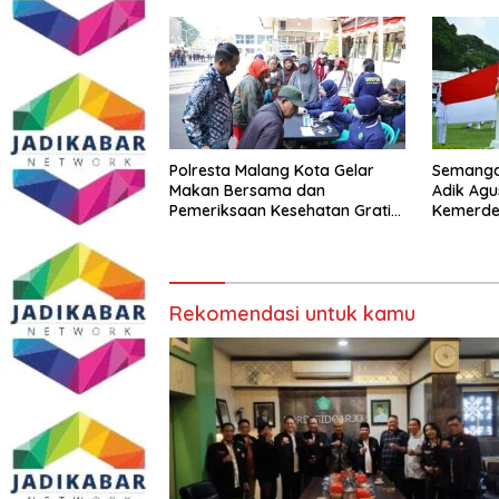
Polresta Malang Kota Gelar
Semangat
Makan Bersama dan
Adik Agu
Pemeriksaan Kesehatan Gratis,
Kemerde
Perkuat Pelayanan untuk
dengan I
Masyarakat
Melawan
Rekomendasi untuk kamu