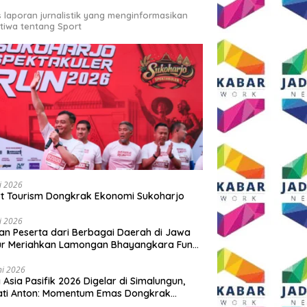
s laporan jurnalistik yang menginformasikan
stiwa tentang Sport
li 2026
t Tourism Dongkrak Ekonomi Sukoharjo
li 2026
an Peserta dari Berbagai Daerah di Jawa
ur Meriahkan Lamongan Bhayangkara Fun
 2026
ni 2026
y Asia Pasifik 2026 Digelar di Simalungun,
ati Anton: Momentum Emas Dongkrak
wisata dan Ekonomi Daerah