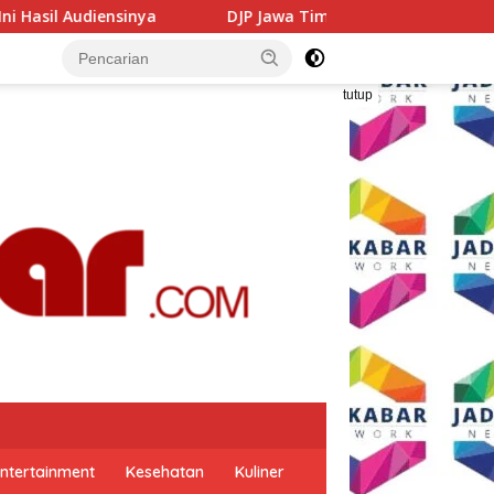
 Jawa Timur Gandeng GP Ansor Tingkatkan Literasi Pajak dan
tutup
ntertainment
Kesehatan
Kuliner