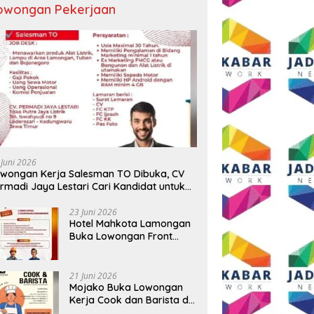
owongan Pekerjaan
 Juni 2026
wongan Kerja Salesman TO Dibuka, CV
rmadi Jaya Lestari Cari Kandidat untuk
ea Lamongan, Tuban, dan Bojonegoro
23 Juni 2026
Hotel Mahkota Lamongan
Buka Lowongan Front
Office dan Maintenance
Engineering, Simak
Syaratnya
21 Juni 2026
Mojako Buka Lowongan
Kerja Cook dan Barista di
Surabaya, Gaji Hingga