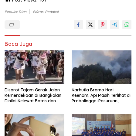
Penulis: Dian
Editor: Redaksi
Baca Juga
Disorot Tajam Gerak Jalan
Karhutla Bromo Hari
Kemerdekaan di Bangkalan
Keenam, Api Masih Terlihat di
Dinilai Kelewat Batas dan
Probolinggo-Pasuruan,
Tabrak Norma
Jemplang Malang Tetap
Aman