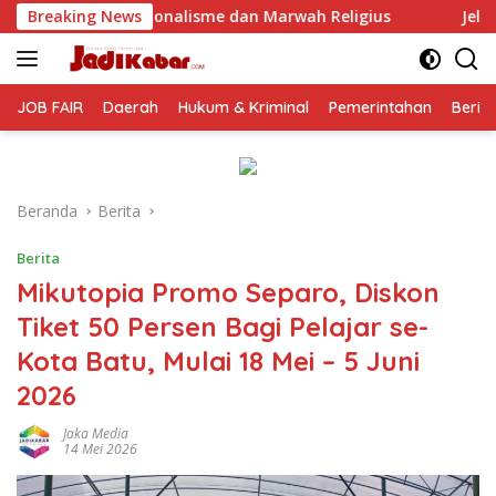
Langsung
me dan Marwah Religius
Breaking News
Jelang Perayaan HUT RI ke-81, D
ke
konten
JOB FAIR
Daerah
Hukum & Kriminal
Pemerintahan
Berit
Beranda
Berita
Berita
Mikutopia Promo Separo, Diskon
Tiket 50 Persen Bagi Pelajar se-
Kota Batu, Mulai 18 Mei – 5 Juni
2026
Jaka Media
14 Mei 2026