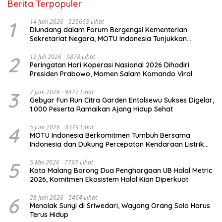
Berita Terpopuler
1
14 Juni 2026
525663 Lihat
Diundang dalam Forum Bergengsi Kementerian
Sekretariat Negara, MOTU Indonesia Tunjukkan
Komitmen untuk Indonesia
2
12 Juli 2026
9878 Lihat
Peringatan Hari Koperasi Nasional 2026 Dihadiri
Presiden Prabowo, Momen Salam Komando Viral
3
7 Juni 2026
9477 Lihat
Gebyar Fun Run Citra Garden Entalsewu Sukses Digelar,
1.000 Peserta Ramaikan Ajang Hidup Sehat
4
5 Juni 2026
8379 Lihat
MOTU Indonesia Berkomitmen Tumbuh Bersama
Indonesia dan Dukung Percepatan Kendaraan Listrik
Nasional
5
5 Mei 2026
7797 Lihat
Kota Malang Borong Dua Penghargaan UB Halal Metric
2026, Komitmen Ekosistem Halal Kian Diperkuat
6
28 Juni 2026
5464 Lihat
Menolak Sunyi di Sriwedari, Wayang Orang Solo Harus
Terus Hidup