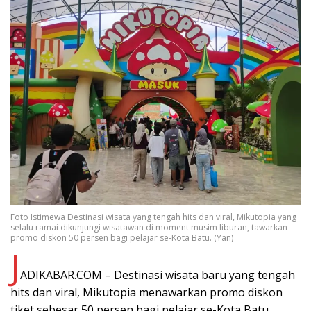
Foto Istimewa Destinasi wisata yang tengah hits dan viral, Mikutopia yang
selalu ramai dikunjungi wisatawan di moment musim liburan, tawarkan
promo diskon 50 persen bagi pelajar se-Kota Batu. (Yan)
J
ADIKABAR.COM – Destinasi wisata baru yang tengah
hits dan viral, Mikutopia menawarkan promo diskon
tiket sebesar 50 persen bagi pelajar se-Kota Batu.