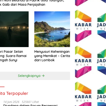
eri Noni Belanda di Pabrik Gula Tulangan,
k Gaib dari Masa Penjajahan
eri Pasar Setan
Menyusuri Keheningan
ng: Suara Ramai
yang Memikat – Cerita
engah Sunyi
dari Lombok
Selengkapnya
ita Terpopuler
14 Juni 2026
525661 Lihat
Diundang dalam Forum Bergengsi