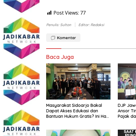
Post Views:
77
Penulis: Sulton
Editor: Redaksi
Komentar
Baca Juga
Masyarakat Sidoarjo Bakal
DJP Jaw
Dapat Akses Edukasi dan
Ansor Ti
Bantuan Hukum Gratis? Ini Hasil
Pajak d
Audiensinya