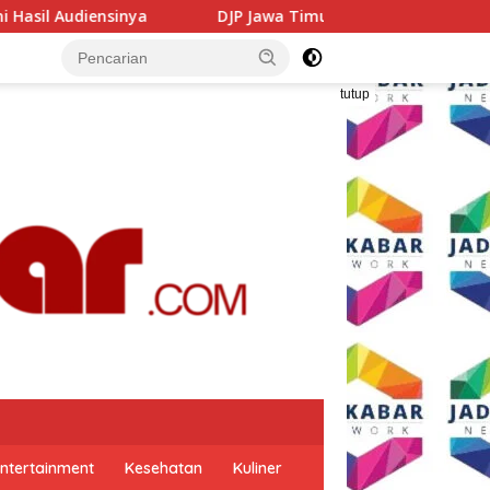
awa Timur Gandeng GP Ansor Tingkatkan Literasi Pajak dan K
tutup
ntertainment
Kesehatan
Kuliner