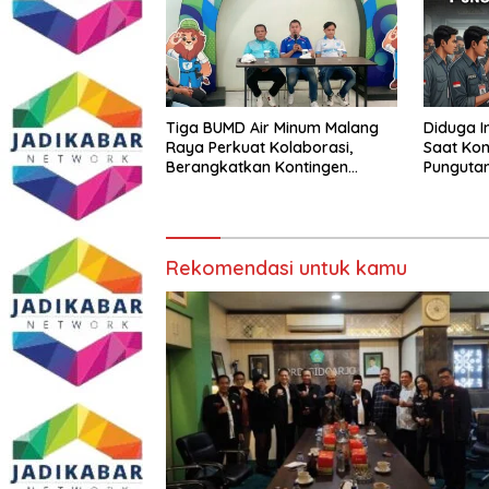
Tiga BUMD Air Minum Malang
Diduga I
Raya Perkuat Kolaborasi,
Saat Kon
Berangkatkan Kontingen
Punguta
Menuju Seleksi Atlet
Anggota
PORPAMNAS IX 2026
Tumpang
Buka su
Rekomendasi untuk kamu