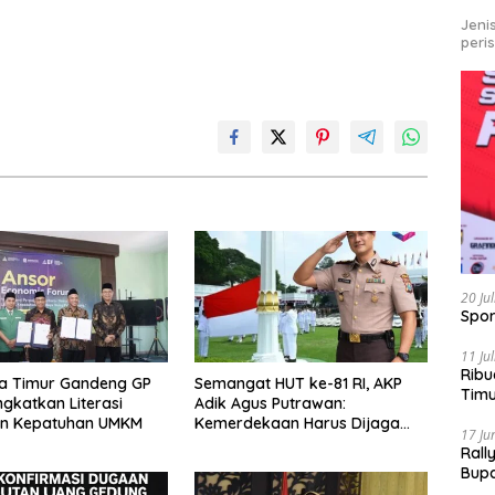
Jeni
peri
20 Ju
Spor
11 Ju
Ribu
a Timur Gandeng GP
Semangat HUT ke-81 RI, AKP
Tim
ngkatkan Literasi
Adik Agus Putrawan:
Bike
an Kepatuhan UMKM
Kemerdekaan Harus Dijaga
17 Ju
dengan Integritas dan Perang
Rall
Melawan Narkoba
Bup
Pari