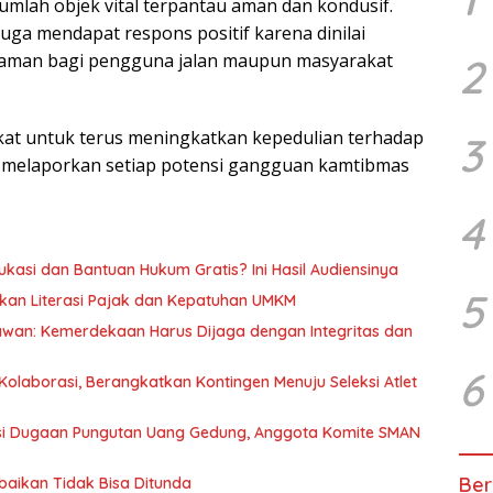
ejumlah objek vital terpantau aman dan kondusif.
juga mendapat respons positif karena dinilai
aman bagi pengguna jalan maupun masyarakat
2
at untuk terus meningkatkan kepedulian terhadap
3
u melaporkan setiap potensi gangguan kamtibmas
4
kasi dan Bantuan Hukum Gratis? Ini Hasil Audiensinya
5
kan Literasi Pajak dan Kepatuhan UMKM
awan: Kemerdekaan Harus Dijaga dengan Integritas dan
6
olaborasi, Berangkatkan Kontingen Menuju Seleksi Atlet
asi Dugaan Pungutan Uang Gedung, Anggota Komite SMAN
Ber
baikan Tidak Bisa Ditunda