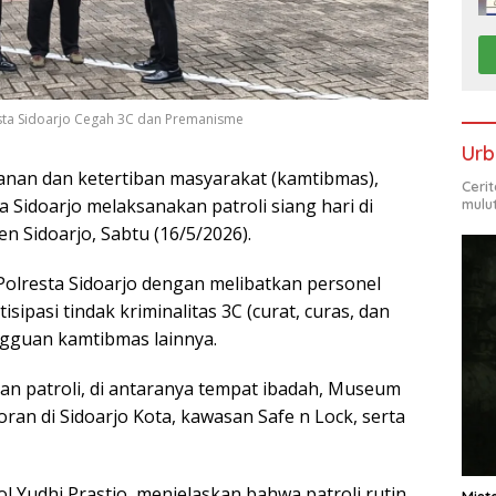
resta Sidoarjo Cegah 3C dan Premanisme
Urb
nan dan ketertiban masyarakat (kamtibmas),
Ceri
 Sidoarjo melaksanakan patroli siang hari di
mulu
en Sidoarjo, Sabtu (16/5/2026).
Polresta Sidoarjo dengan melibatkan personel
ipasi tindak kriminalitas 3C (curat, curas, dan
ngguan kamtibmas lainnya.
ran patroli, di antaranya tempat ibadah, Museum
an di Sidoarjo Kota, kawasan Safe n Lock, serta
l Yudhi Prastio, menjelaskan bahwa patroli rutin