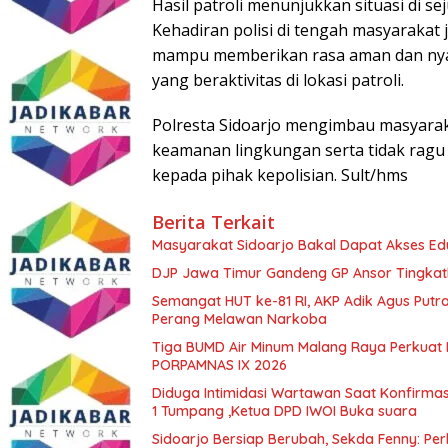
Hasil patroli menunjukkan situasi di s
Kehadiran polisi di tengah masyarakat 
mampu memberikan rasa aman dan ny
yang beraktivitas di lokasi patroli.
Polresta Sidoarjo mengimbau masyarak
keamanan lingkungan serta tidak rag
kepada pihak kepolisian. Sult/hms
Berita Terkait
Masyarakat Sidoarjo Bakal Dapat Akses Edu
DJP Jawa Timur Gandeng GP Ansor Tingkat
Semangat HUT ke-81 RI, AKP Adik Agus Putr
Perang Melawan Narkoba
Tiga BUMD Air Minum Malang Raya Perkuat K
PORPAMNAS IX 2026
Diduga Intimidasi Wartawan Saat Konfirm
1 Tumpang ,Ketua DPD IWOI Buka suara
Sidoarjo Bersiap Berubah, Sekda Fenny: Per