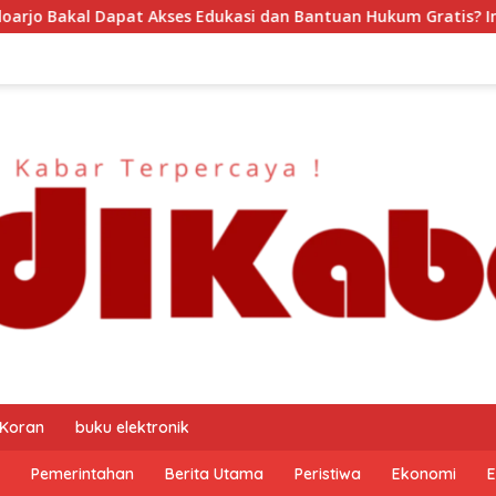
dan Bantuan Hukum Gratis? Ini Hasil Audiensinya
DJP J
 Koran
buku elektronik
Pemerintahan
Berita Utama
Peristiwa
Ekonomi
E