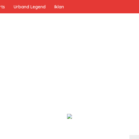
rts
Urband Legend
Iklan