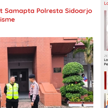
L
Sat Samapta Polresta Sidoarjo
isme
26
Lo
Pe
Ar