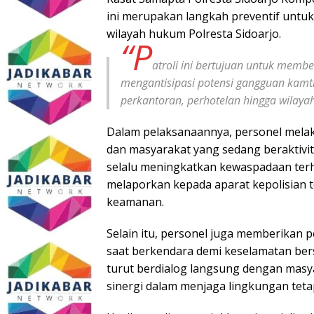
ini merupakan langkah preventif untuk
wilayah hukum Polresta Sidoarjo.
“P
atroli ini bertujuan untuk memb
mengantisipasi potensi gangguan kamti
perkantoran, perhotelan hingga wilayah
Dalam pelaksanaannya, personel melak
dan masyarakat yang sedang beraktivi
selalu meningkatkan kewaspadaan ter
melaporkan kepada aparat kepolisian
keamanan.
Selain itu, personel juga memberikan 
saat berkendara demi keselamatan bers
turut berdialog langsung dengan mas
sinergi dalam menjaga lingkungan tet