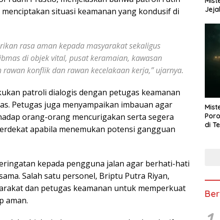
Mist
Jeja
 menciptakan situasi keamanan yang kondusif di
erikan rasa aman kepada masyarakat sekaligus
bmas di objek vital, pusat keramaian, kawasan
 rawan konflik dan rawan kecelakaan kerja,” ujarnya.
ukan patroli dialogis dengan petugas keamanan
tas. Petugas juga menyampaikan imbauan agar
Mist
Poro
hadap orang-orang mencurigakan serta segera
di T
 terdekat apabila menemukan potensi gangguan
peringatan kepada pengguna jalan agar berhati-hati
ama. Salah satu personel, Briptu Putra Riyan,
yarakat dan petugas keamanan untuk memperkuat
Ber
ap aman.
1