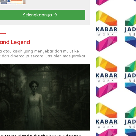
Rp2,5 Juta per Bulan
Selengkapnya
and Legend
ta atau kisah yang menyebar dari mulut ke
t dan dipercaya secara luas oleh masyarakat