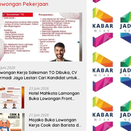
owongan Pekerjaan
 Juni 2026
wongan Kerja Salesman TO Dibuka, CV
rmadi Jaya Lestari Cari Kandidat untuk
ea Lamongan, Tuban, dan Bojonegoro
23 Juni 2026
Hotel Mahkota Lamongan
Buka Lowongan Front
Office dan Maintenance
Engineering, Simak
Syaratnya
21 Juni 2026
Mojako Buka Lowongan
Kerja Cook dan Barista di
Surabaya, Gaji Hingga