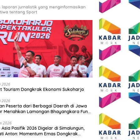
s laporan jurnalistik yang menginformasikan
stiwa tentang Sport
li 2026
t Tourism Dongkrak Ekonomi Sukoharjo
li 2026
an Peserta dari Berbagai Daerah di Jawa
ur Meriahkan Lamongan Bhayangkara Fun
 2026
ni 2026
y Asia Pasifik 2026 Digelar di Simalungun,
ati Anton: Momentum Emas Dongkrak
wisata dan Ekonomi Daerah