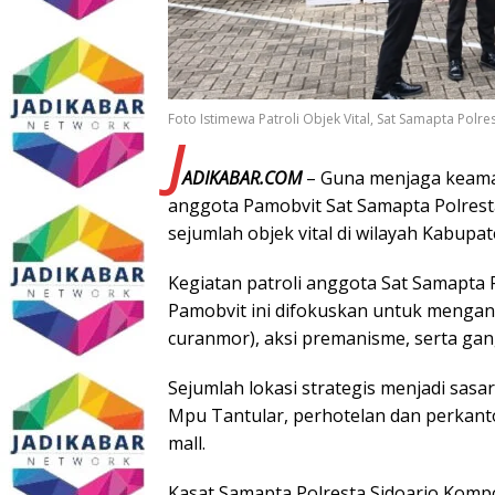
Foto Istimewa Patroli Objek Vital, Sat Samapta Pol
J
ADIKABAR.COM
– Guna menjaga keama
anggota Pamobvit Sat Samapta Polresta
sejumlah objek vital di wilayah Kabupat
Kegiatan patroli anggota Sat Samapta 
Pamobvit ini difokuskan untuk mengantis
curanmor), aksi premanisme, serta ga
Sejumlah lokasi strategis menjadi sasa
Mpu Tantular, perhotelan dan perkantor
mall.
Kasat Samapta Polresta Sidoarjo Kompo