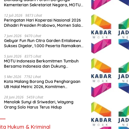
Kementerian Sekretariat Negara, MOTU
Indonesia Tunjukkan Komitmen untuk
Indonesia
12 Juli 2026
9873 Lihat
Peringatan Hari Koperasi Nasional 2026
Dihadiri Presiden Prabowo, Momen Salam
Komando Viral
7 Juni 2026
9470 Lihat
Gebyar Fun Run Citra Garden Entalsewu
Sukses Digelar, 1.000 Peserta Ramaikan
Ajang Hidup Sehat
5 Juni 2026
8375 Lihat
MOTU Indonesia Berkomitmen Tumbuh
Bersama Indonesia dan Dukung
Percepatan Kendaraan Listrik Nasional
5 Mei 2026
7792 Lihat
Kota Malang Borong Dua Penghargaan
UB Halal Metric 2026, Komitmen
Ekosistem Halal Kian Diperkuat
28 Juni 2026
5459 Lihat
Menolak Sunyi di Sriwedari, Wayang
Orang Solo Harus Terus Hidup
ita Hukum & Kriminal