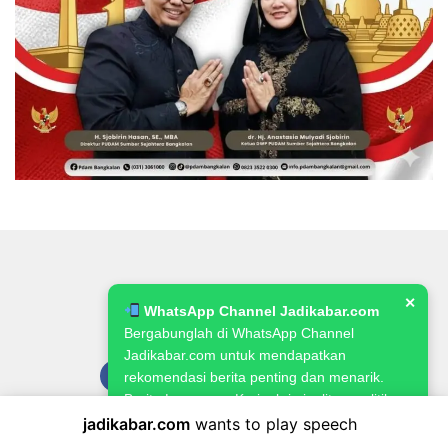
✕
WhatsApp Channel Jadikabar.com
Bergabunglah di WhatsApp Channel
Jadikabar.com untuk mendapatkan
rekomendasi berita penting dan menarik.
Berita Lowongan Kerja, kriminalitas, politik,
pemerintahan, pertanian & ketahanan
jadikabar.com
wants to play speech
Pedoman Media Siber
Kode Etik Jurnalistik
Redaksi
pangan.