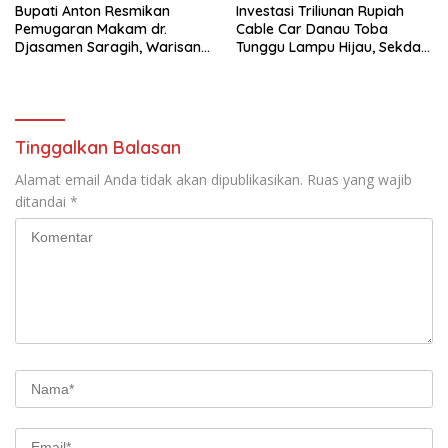
Bupati Anton Resmikan
Investasi Triliunan Rupiah
Pemugaran Makam dr.
Cable Car Danau Toba
Djasamen Saragih, Warisan
Tunggu Lampu Hijau, Sekda
Dokter Pertama Simalungun
Simalungun: Kami Dukung,
Diabadikan untuk Generasi
Tapi Harus Taat Aturan
Mendatang
Tinggalkan Balasan
Alamat email Anda tidak akan dipublikasikan.
Ruas yang wajib
ditandai
*