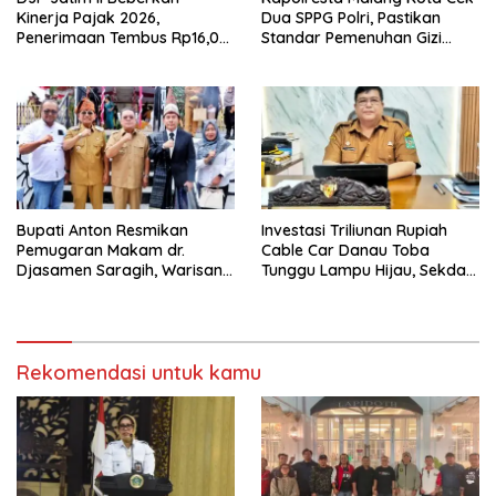
Kinerja Pajak 2026,
Dua SPPG Polri, Pastikan
Penerimaan Tembus Rp16,08
Standar Pemenuhan Gizi
Triliun dan Tumbuh 25,04
hingga Pengelolaan Limbah
Persen
Berjalan Optimal
Bupati Anton Resmikan
Investasi Triliunan Rupiah
Pemugaran Makam dr.
Cable Car Danau Toba
Djasamen Saragih, Warisan
Tunggu Lampu Hijau, Sekda
Dokter Pertama Simalungun
Simalungun: Kami Dukung,
Diabadikan untuk Generasi
Tapi Harus Taat Aturan
Mendatang
Rekomendasi untuk kamu