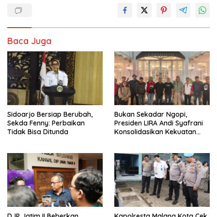
Baca Juga
Sidoarjo Bersiap Berubah,
Bukan Sekadar Ngopi,
Sekda Fenny: Perbaikan
Presiden LIRA Andi Syafrani
Tidak Bisa Ditunda
Konsolidasikan Kekuatan
Organisasi di Malang
DJP Jatim II Beberkan
Kapolresta Malang Kota Cek