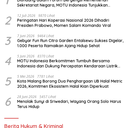
Sekretariat Negara, MOTU Indonesia Tunjukkan
Komitmen untuk Indonesia
2
12 Juli 2026
9870 Lihat
Peringatan Hari Koperasi Nasional 2026 Dihadiri
Presiden Prabowo, Momen Salam Komando Viral
3
7 Juni 2026
9464 Lihat
Gebyar Fun Run Citra Garden Entalsewu Sukses Digelar,
1.000 Peserta Ramaikan Ajang Hidup Sehat
4
5 Juni 2026
8370 Lihat
MOTU Indonesia Berkomitmen Tumbuh Bersama
Indonesia dan Dukung Percepatan Kendaraan Listrik
Nasional
5
5 Mei 2026
7781 Lihat
Kota Malang Borong Dua Penghargaan UB Halal Metric
2026, Komitmen Ekosistem Halal Kian Diperkuat
6
28 Juni 2026
5457 Lihat
Menolak Sunyi di Sriwedari, Wayang Orang Solo Harus
Terus Hidup
Berita Hukum & Kriminal