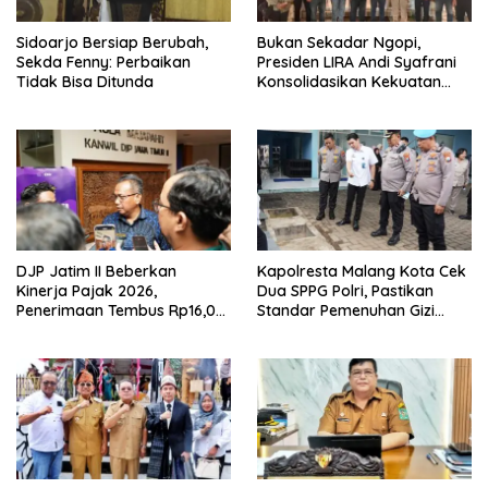
Sidoarjo Bersiap Berubah,
Bukan Sekadar Ngopi,
Sekda Fenny: Perbaikan
Presiden LIRA Andi Syafrani
Tidak Bisa Ditunda
Konsolidasikan Kekuatan
Organisasi di Malang
DJP Jatim II Beberkan
Kapolresta Malang Kota Cek
Kinerja Pajak 2026,
Dua SPPG Polri, Pastikan
Penerimaan Tembus Rp16,08
Standar Pemenuhan Gizi
Triliun dan Tumbuh 25,04
hingga Pengelolaan Limbah
Persen
Berjalan Optimal