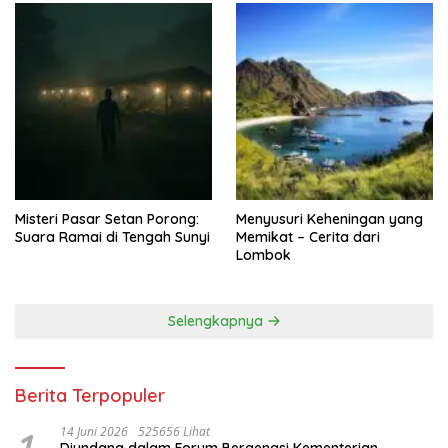
Misteri Pasar Setan Porong:
Menyusuri Keheningan yang
Suara Ramai di Tengah Sunyi
Memikat – Cerita dari
Lombok
Selengkapnya
Berita Terpopuler
1
14 Juni 2026
525656 Lihat
Diundang dalam Forum Bergengsi Kementerian