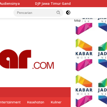
imur Gandeng GP Ansor Tingkatkan Literasi Pajak dan Kepatu
tutup
ntertainment
Kesehatan
Kuliner