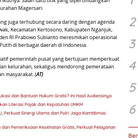
kutnya. Salah satu titik yang dipertimbangkan
lurahan Magersari.
2
ng juga terhubung secara daring dengan agenda
awak, Kecamatan Kertosono, Kabupaten Nganjuk,
siden RI Prabowo Subianto meresmikan operasional
3
utih di berbagai daerah di Indonesia.
iatif pemerintah pusat yang bertujuan memperkuat
4
 dan kelurahan, sekaligus mendorong pemerataan
n masyarakat. (
AT)
5
kasi dan Bantuan Hukum Gratis? Ini Hasil Audiensinya
6
kan Literasi Pajak dan Kepatuhan UMKM
U, Perkuat Sinergi Ulama dan Polri Jaga Kamtibmas
 dan Pemeriksaan Kesehatan Gratis, Perkuat Pelayanan
Ber