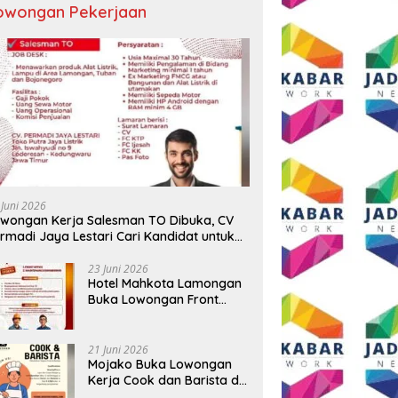
owongan Pekerjaan
 Juni 2026
wongan Kerja Salesman TO Dibuka, CV
rmadi Jaya Lestari Cari Kandidat untuk
ea Lamongan, Tuban, dan Bojonegoro
23 Juni 2026
Hotel Mahkota Lamongan
Buka Lowongan Front
Office dan Maintenance
Engineering, Simak
Syaratnya
21 Juni 2026
Mojako Buka Lowongan
Kerja Cook dan Barista di
Surabaya, Gaji Hingga