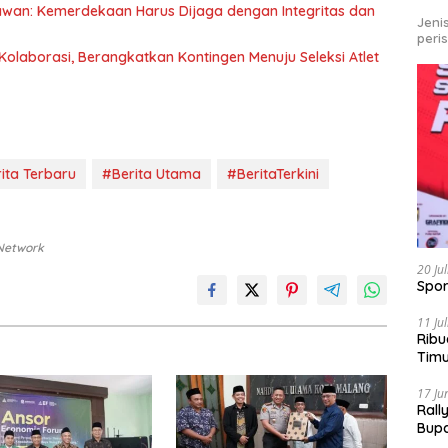
awan: Kemerdekaan Harus Dijaga dengan Integritas dan
Jeni
peri
olaborasi, Berangkatkan Kontingen Menuju Seleksi Atlet
ita Terbaru
#Berita Utama
#BeritaTerkini
 Network
20 Ju
Spor
11 Ju
Ribu
Tim
Bike
17 Ju
Rall
Bup
Pari