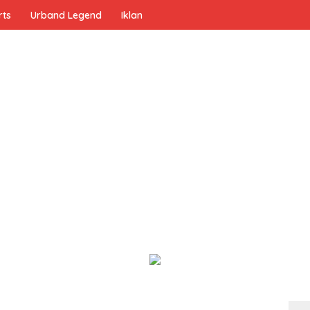
rts
Urband Legend
Iklan