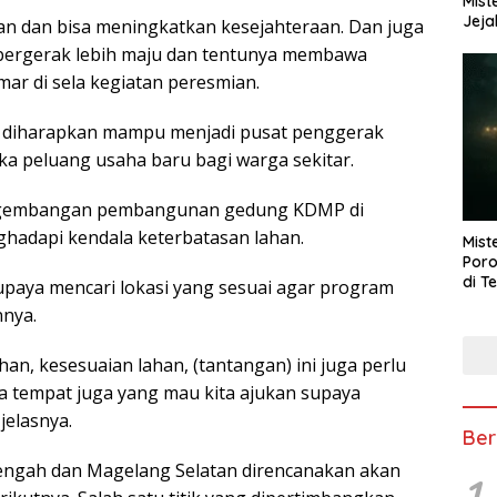
Mist
Jeja
alan dan bisa meningkatkan kesejahteraan. Dan juga
a bergerak lebih maju dan tentunya membawa
mar di sela kegiatan peresmian.
diharapkan mampu menjadi pusat penggerak
 peluang usaha baru bagi warga sekitar.
ngembangan pembangunan gedung KDMP di
ghadapi kendala keterbatasan lahan.
Mist
Poro
di T
rupaya mencari lokasi yang sesuai agar program
nnya.
han, kesesuaian lahan, (tantangan) ini juga perlu
pa tempat juga yang mau kita ajukan supaya
jelasnya.
Ber
ngah dan Magelang Selatan direncanakan akan
1