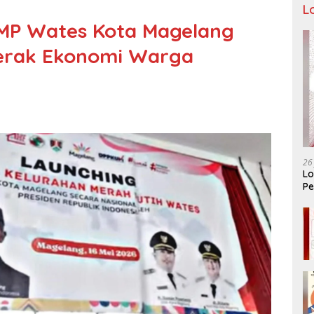
L
DMP Wates Kota Magelang
erak Ekonomi Warga
26
Lo
Pe
Ar