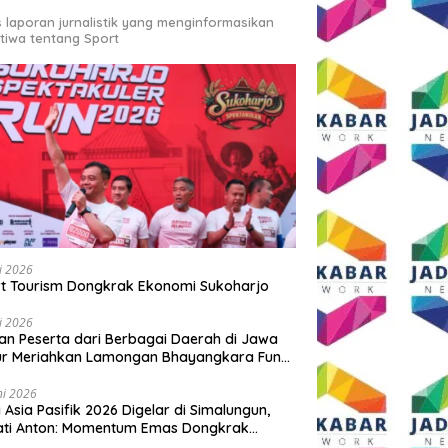
s laporan jurnalistik yang menginformasikan
stiwa tentang Sport
li 2026
t Tourism Dongkrak Ekonomi Sukoharjo
li 2026
an Peserta dari Berbagai Daerah di Jawa
ur Meriahkan Lamongan Bhayangkara Fun
 2026
ni 2026
y Asia Pasifik 2026 Digelar di Simalungun,
ati Anton: Momentum Emas Dongkrak
wisata dan Ekonomi Daerah