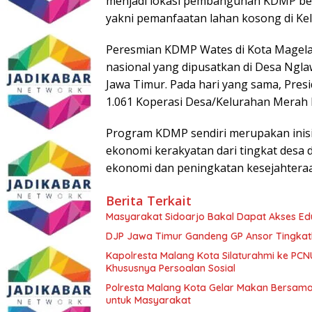
menjadi lokasi pembangunan KDMP beri
yakni pemanfaatan lahan kosong di Ke
Peresmian KDMP Wates di Kota Magela
nasional yang dipusatkan di Desa Ngl
Jawa Timur. Pada hari yang sama, Pre
1.061 Koperasi Desa/Kelurahan Merah P
Program KDMP sendiri merupakan inis
ekonomi kerakyatan dari tingkat desa
ekonomi dan peningkatan kesejahteraa
Berita Terkait
Masyarakat Sidoarjo Bakal Dapat Akses Edu
DJP Jawa Timur Gandeng GP Ansor Tingkat
Kapolresta Malang Kota Silaturahmi ke PCN
Khususnya Persoalan Sosial
Polresta Malang Kota Gelar Makan Bersama
untuk Masyarakat