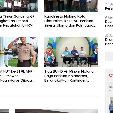
24 Me
Pers
a Timur Gandeng GP
Kapolresta Malang Kota
6 Mar
ngkatkan Literasi
Silaturahmi ke PCNU, Perkuat
Duel
an Kepatuhan UMKM
Sinergi Ulama dan Polri Jaga
Unit
Kamtibmas Khususnya
Persoalan Sosial
22 Fe
Dram
Bang
 HUT ke-81 RI, AKP
Tiga BUMD Air Minum Malang
O
s Putrawan:
Raya Perkuat Kolaborasi,
kaan Harus Dijaga
Berangkatkan Kontingen
In
ntegritas dan Perang
Menuju Seleksi Atlet
de
 Narkoba
PORPAMNAS IX 2026
mu