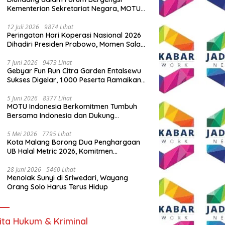
Kementerian Sekretariat Negara, MOTU
Indonesia Tunjukkan Komitmen untuk
Indonesia
12 Juli 2026
9874 Lihat
Peringatan Hari Koperasi Nasional 2026
Dihadiri Presiden Prabowo, Momen Salam
Komando Viral
7 Juni 2026
9473 Lihat
Gebyar Fun Run Citra Garden Entalsewu
Sukses Digelar, 1.000 Peserta Ramaikan
Ajang Hidup Sehat
5 Juni 2026
8377 Lihat
MOTU Indonesia Berkomitmen Tumbuh
Bersama Indonesia dan Dukung
Percepatan Kendaraan Listrik Nasional
5 Mei 2026
7795 Lihat
Kota Malang Borong Dua Penghargaan
UB Halal Metric 2026, Komitmen
Ekosistem Halal Kian Diperkuat
28 Juni 2026
5460 Lihat
Menolak Sunyi di Sriwedari, Wayang
Orang Solo Harus Terus Hidup
ita Hukum & Kriminal