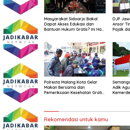
Masyarakat Sidoarjo Bakal
DJP Jaw
Dapat Akses Edukasi dan
Ansor Ti
Bantuan Hukum Gratis? Ini Hasil
Pajak d
Audiensinya
Polresta Malang Kota Gelar
Semangat
Makan Bersama dan
Adik Agu
Pemeriksaan Kesehatan Gratis,
Kemerde
Perkuat Pelayanan untuk
dengan I
Masyarakat
Melawan
Rekomendasi untuk kamu