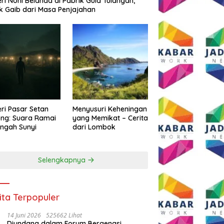
eri Noni Belanda di Pabrik Gula Tulangan,
k Gaib dari Masa Penjajahan
eri Pasar Setan
Menyusuri Keheningan
ng: Suara Ramai
yang Memikat – Cerita
engah Sunyi
dari Lombok
Selengkapnya
ita Terpopuler
14 Juni 2026
525662 Lihat
Diundang dalam Forum Bergengsi