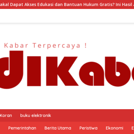
ntuan Hukum Gratis? Ini Hasil Audiensinya
DJP Jawa T
 Koran
buku elektronik
Pemerintahan
Berita Utama
Peristiwa
Ekonomi
E