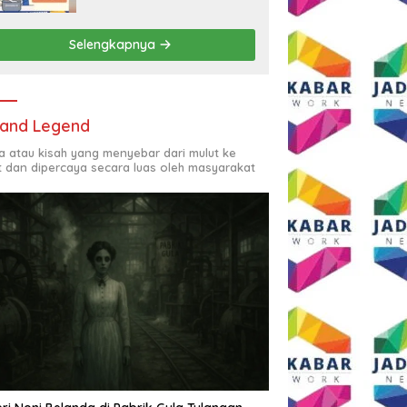
Rp2,5 Juta per Bulan
Selengkapnya
and Legend
ta atau kisah yang menyebar dari mulut ke
t dan dipercaya secara luas oleh masyarakat