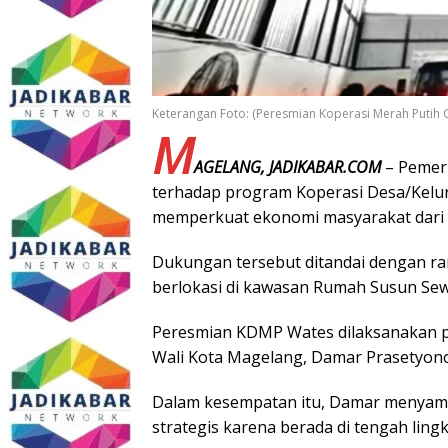
Keterangan Foto: (Peresmian Koperasi Merah Putih O
M
AGELANG, JADIKABAR.COM
– Pemer
terhadap program Koperasi Desa/Kelu
memperkuat ekonomi masyarakat dari t
Dukungan tersebut ditandai dengan
berlokasi di kawasan Rumah Susun Se
Peresmian KDMP Wates dilaksanakan pa
Wali Kota Magelang, Damar Prasetyono
Dalam kesempatan itu, Damar menyampa
strategis karena berada di tengah li