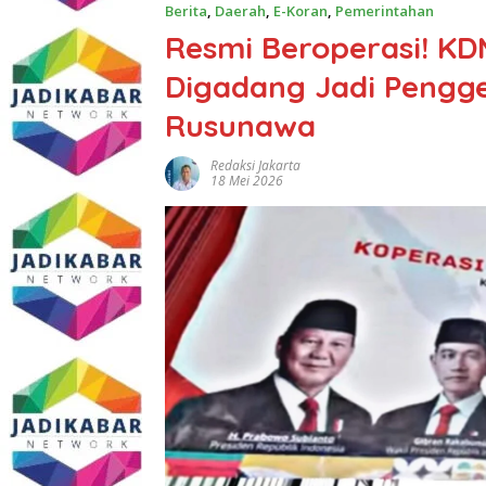
Berita
,
Daerah
,
E-Koran
,
Pemerintahan
Resmi Beroperasi! K
Digadang Jadi Pengg
Rusunawa
Redaksi Jakarta
18 Mei 2026