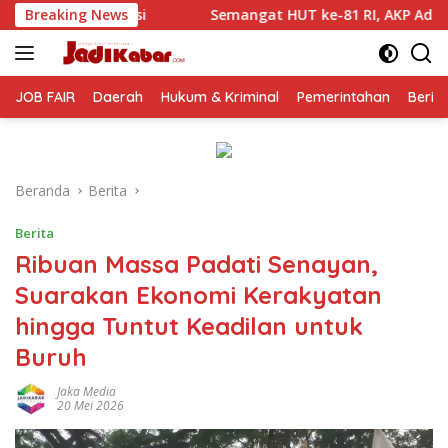
Langsung
at HUT ke-81 RI, AKP Adik Agus Putrawan: Kemerdekaan Harus
Breaking News
ke
konten
JOB FAIR
Daerah
Hukum & Kriminal
Pemerintahan
Berit
Beranda
Berita
Berita
Ribuan Massa Padati Senayan,
Suarakan Ekonomi Kerakyatan
hingga Tuntut Keadilan untuk
Buruh
Jaka Media
20 Mei 2026