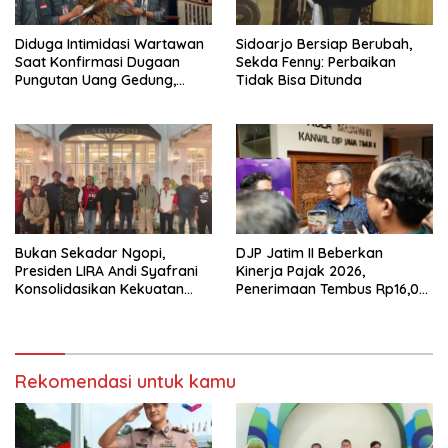
Diduga Intimidasi Wartawan
Sidoarjo Bersiap Berubah,
Saat Konfirmasi Dugaan
Sekda Fenny: Perbaikan
Pungutan Uang Gedung,
Tidak Bisa Ditunda
Anggota Komite SMAN 1
Tumpang ,Ketua DPD IWOI
Buka suara
Bukan Sekadar Ngopi,
DJP Jatim II Beberkan
Presiden LIRA Andi Syafrani
Kinerja Pajak 2026,
Konsolidasikan Kekuatan
Penerimaan Tembus Rp16,08
Organisasi di Malang
Triliun dan Tumbuh 25,04
Persen
Rekomendasi untuk kamu