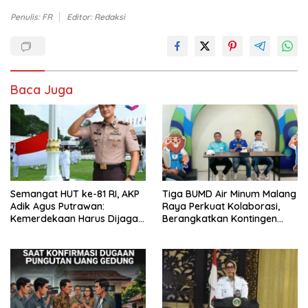
Penulis: FR
Editor: Redaksi
Baca Juga
Semangat HUT ke-81 RI, AKP
Tiga BUMD Air Minum Malang
Adik Agus Putrawan:
Raya Perkuat Kolaborasi,
Kemerdekaan Harus Dijaga
Berangkatkan Kontingen
dengan Integritas dan
Menuju Seleksi Atlet
Perang Melawan Narkoba
PORPAMNAS IX 2026