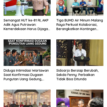
Semangat HUT ke-81 RI, AKP
Tiga BUMD Air Minum Malang
Adik Agus Putrawan:
Raya Perkuat Kolaborasi,
Kemerdekaan Harus Dijaga
Berangkatkan Kontingen
dengan Integritas dan
Menuju Seleksi Atlet
Perang Melawan Narkoba
PORPAMNAS IX 2026
Diduga Intimidasi Wartawan
Sidoarjo Bersiap Berubah,
Saat Konfirmasi Dugaan
Sekda Fenny: Perbaikan
Pungutan Uang Gedung,
Tidak Bisa Ditunda
Anggota Komite SMAN 1
Tumpang ,Ketua DPD IWOI
Buka suara