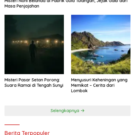
Misteri Noni Belanda di Pabrik Gula Tulangan, Jejak Gaib dari
Masa Penjajahan
Misteri Pasar Setan Porong:
Menyusuri Keheningan yang
Suara Ramai di Tengah Sunyi
Memikat – Cerita dari
Lombok
Selengkapnya
Berita Terpopuler