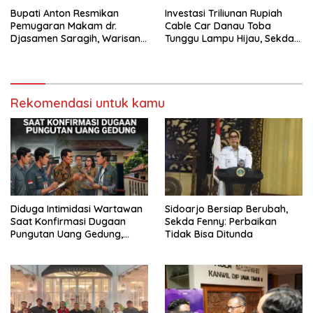
Bupati Anton Resmikan
Investasi Triliunan Rupiah
Pemugaran Makam dr.
Cable Car Danau Toba
Djasamen Saragih, Warisan
Tunggu Lampu Hijau, Sekda
Dokter Pertama Simalungun
Simalungun: Kami Dukung,
Diabadikan untuk Generasi
Tapi Harus Taat Aturan
Mendatang
Rekomendasi untuk kamu
Diduga Intimidasi Wartawan
Sidoarjo Bersiap Berubah,
Saat Konfirmasi Dugaan
Sekda Fenny: Perbaikan
Pungutan Uang Gedung,
Tidak Bisa Ditunda
Anggota Komite SMAN 1
Tumpang ,Ketua DPD IWOI
Buka suara