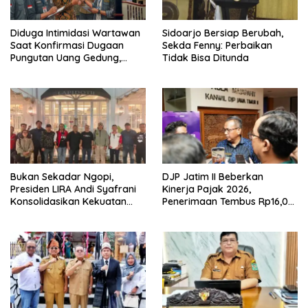
Diduga Intimidasi Wartawan
Sidoarjo Bersiap Berubah,
Saat Konfirmasi Dugaan
Sekda Fenny: Perbaikan
Pungutan Uang Gedung,
Tidak Bisa Ditunda
Anggota Komite SMAN 1
Tumpang ,Ketua DPD IWOI
Buka suara
Bukan Sekadar Ngopi,
DJP Jatim II Beberkan
Presiden LIRA Andi Syafrani
Kinerja Pajak 2026,
Konsolidasikan Kekuatan
Penerimaan Tembus Rp16,08
Organisasi di Malang
Triliun dan Tumbuh 25,04
Persen