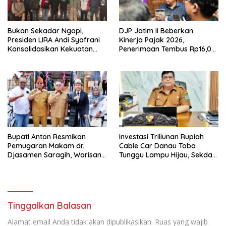
Bukan Sekadar Ngopi,
DJP Jatim II Beberkan
Presiden LIRA Andi Syafrani
Kinerja Pajak 2026,
Konsolidasikan Kekuatan
Penerimaan Tembus Rp16,08
Organisasi di Malang
Triliun dan Tumbuh 25,04
Persen
Bupati Anton Resmikan
Investasi Triliunan Rupiah
Pemugaran Makam dr.
Cable Car Danau Toba
Djasamen Saragih, Warisan
Tunggu Lampu Hijau, Sekda
Dokter Pertama Simalungun
Simalungun: Kami Dukung,
Diabadikan untuk Generasi
Tapi Harus Taat Aturan
Mendatang
Tinggalkan Balasan
Alamat email Anda tidak akan dipublikasikan.
Ruas yang wajib