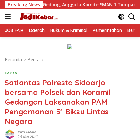
Langsung
Gedung, Anggota Komite SMAN 1 Tumpang ,Ketua DPD IWOI Buk
Breaking News
ke
konten
JOB FAIR
Daerah
Hukum & Kriminal
Pemerintahan
Berit
Beranda
Berita
Berita
Satlantas Polresta Sidoarjo
bersama Polsek dan Koramil
Gedangan Laksanakan PAM
Pengamanan 51 Biksu Lintas
Negara
Jaka Media
14 Mei 2026