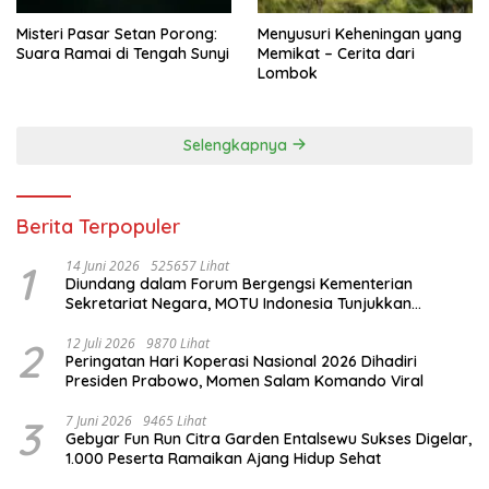
Misteri Pasar Setan Porong:
Menyusuri Keheningan yang
Suara Ramai di Tengah Sunyi
Memikat – Cerita dari
Lombok
Selengkapnya
Berita Terpopuler
1
14 Juni 2026
525657 Lihat
Diundang dalam Forum Bergengsi Kementerian
Sekretariat Negara, MOTU Indonesia Tunjukkan
Komitmen untuk Indonesia
2
12 Juli 2026
9870 Lihat
Peringatan Hari Koperasi Nasional 2026 Dihadiri
Presiden Prabowo, Momen Salam Komando Viral
3
7 Juni 2026
9465 Lihat
Gebyar Fun Run Citra Garden Entalsewu Sukses Digelar,
1.000 Peserta Ramaikan Ajang Hidup Sehat