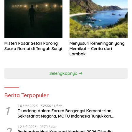
Misteri Pasar Setan Porong:
Menyusuri Keheningan yang
Suara Ramai di Tengah Sunyi
Memikat – Cerita dari
Lombok
Selengkapnya
Berita Terpopuler
1
14 Juni 2026
525661 Lihat
Diundang dalam Forum Bergengsi Kementerian
Sekretariat Negara, MOTU Indonesia Tunjukkan
Komitmen untuk Indonesia
2
12 Juli 2026
9873 Lihat
Peringatan Hari Koperasi Nasional 2026 Dihadiri