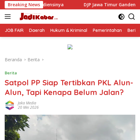
Langsung
DJP Jawa Timur Gandeng GP Ansor Tingkatkan Literasi Pa
Breaking News
ke
konten
JOB FAIR
Daerah
Hukum & Kriminal
Pemerintahan
Berit
Beranda
Berita
Berita
Satpol PP Siap Tertibkan PKL Alun-
Alun, Tapi Kenapa Belum Jalan?
Jaka Media
20 Mei 2026