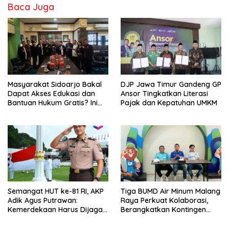
Baca Juga
Masyarakat Sidoarjo Bakal
DJP Jawa Timur Gandeng GP
Dapat Akses Edukasi dan
Ansor Tingkatkan Literasi
Bantuan Hukum Gratis? Ini
Pajak dan Kepatuhan UMKM
Hasil Audiensinya
Semangat HUT ke-81 RI, AKP
Tiga BUMD Air Minum Malang
Adik Agus Putrawan:
Raya Perkuat Kolaborasi,
Kemerdekaan Harus Dijaga
Berangkatkan Kontingen
dengan Integritas dan
Menuju Seleksi Atlet
Perang Melawan Narkoba
PORPAMNAS IX 2026