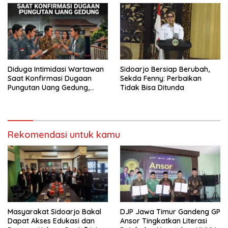
Diduga Intimidasi Wartawan
Sidoarjo Bersiap Berubah,
Saat Konfirmasi Dugaan
Sekda Fenny: Perbaikan
Pungutan Uang Gedung,
Tidak Bisa Ditunda
Anggota Komite SMAN 1
Tumpang ,Ketua DPD IWOI
Buka suara
Rekomendasi untuk kamu
Masyarakat Sidoarjo Bakal
DJP Jawa Timur Gandeng GP
Dapat Akses Edukasi dan
Ansor Tingkatkan Literasi