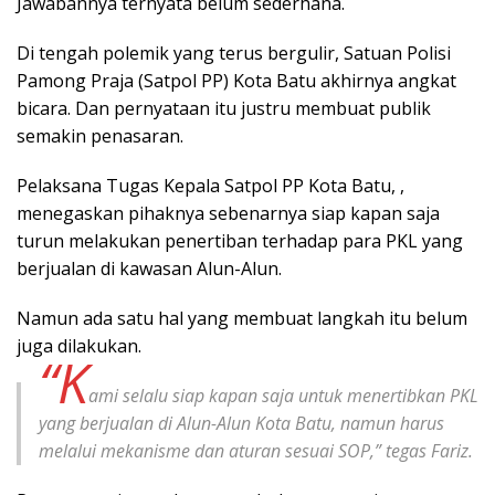
Jawabannya ternyata belum sederhana.
Di tengah polemik yang terus bergulir, Satuan Polisi
Pamong Praja (Satpol PP) Kota Batu akhirnya angkat
bicara. Dan pernyataan itu justru membuat publik
semakin penasaran.
Pelaksana Tugas Kepala Satpol PP Kota Batu, ,
menegaskan pihaknya sebenarnya siap kapan saja
turun melakukan penertiban terhadap para PKL yang
berjualan di kawasan Alun-Alun.
Namun ada satu hal yang membuat langkah itu belum
juga dilakukan.
“K
ami selalu siap kapan saja untuk menertibkan PKL
yang berjualan di Alun-Alun Kota Batu, namun harus
melalui mekanisme dan aturan sesuai SOP,” tegas Fariz.