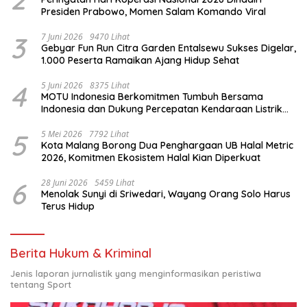
Presiden Prabowo, Momen Salam Komando Viral
3
7 Juni 2026
9470 Lihat
Gebyar Fun Run Citra Garden Entalsewu Sukses Digelar,
1.000 Peserta Ramaikan Ajang Hidup Sehat
4
5 Juni 2026
8375 Lihat
MOTU Indonesia Berkomitmen Tumbuh Bersama
Indonesia dan Dukung Percepatan Kendaraan Listrik
Nasional
5
5 Mei 2026
7792 Lihat
Kota Malang Borong Dua Penghargaan UB Halal Metric
2026, Komitmen Ekosistem Halal Kian Diperkuat
6
28 Juni 2026
5459 Lihat
Menolak Sunyi di Sriwedari, Wayang Orang Solo Harus
Terus Hidup
Berita Hukum & Kriminal
Jenis laporan jurnalistik yang menginformasikan peristiwa
tentang Sport