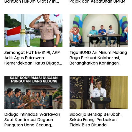
Bantuan Hukum Gratis? Ini
Pajak dan Kepatuhan UMKM
Hasil Audiensinya
Semangat HUT ke-81 RI, AKP
Tiga BUMD Air Minum Malang
Adik Agus Putrawan:
Raya Perkuat Kolaborasi,
Kemerdekaan Harus Dijaga
Berangkatkan Kontingen
dengan Integritas dan
Menuju Seleksi Atlet
Perang Melawan Narkoba
PORPAMNAS IX 2026
Diduga Intimidasi Wartawan
Sidoarjo Bersiap Berubah,
Saat Konfirmasi Dugaan
Sekda Fenny: Perbaikan
Pungutan Uang Gedung,
Tidak Bisa Ditunda
Anggota Komite SMAN 1