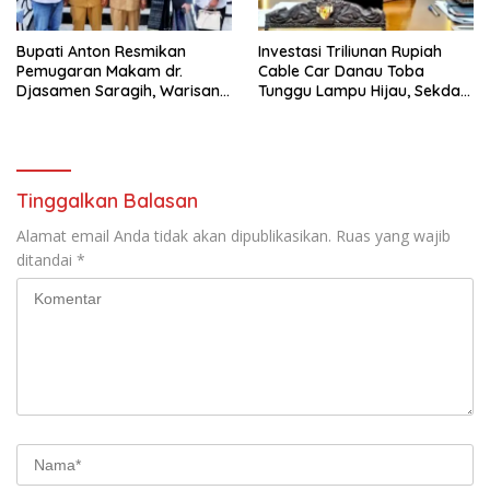
Bupati Anton Resmikan
Investasi Triliunan Rupiah
Pemugaran Makam dr.
Cable Car Danau Toba
Djasamen Saragih, Warisan
Tunggu Lampu Hijau, Sekda
Dokter Pertama Simalungun
Simalungun: Kami Dukung,
Diabadikan untuk Generasi
Tapi Harus Taat Aturan
Mendatang
Tinggalkan Balasan
Alamat email Anda tidak akan dipublikasikan.
Ruas yang wajib
ditandai
*