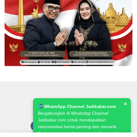
✕
WhatsApp Channel Jadikabar.com
Bergabunglah di WhatsApp Channel
Jadikabar.com untuk mendapatkan
rekomendasi berita penting dan menarik.
Berita Lowongan Kerja, kriminalitas, politik,