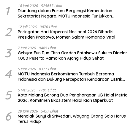
1
14 Juni 2026
525657 Lihat
Diundang dalam Forum Bergengsi Kementerian
Sekretariat Negara, MOTU Indonesia Tunjukkan
Komitmen untuk Indonesia
2
12 Juli 2026
9870 Lihat
Peringatan Hari Koperasi Nasional 2026 Dihadiri
Presiden Prabowo, Momen Salam Komando Viral
3
7 Juni 2026
9465 Lihat
Gebyar Fun Run Citra Garden Entalsewu Sukses Digelar,
1.000 Peserta Ramaikan Ajang Hidup Sehat
4
5 Juni 2026
8371 Lihat
MOTU Indonesia Berkomitmen Tumbuh Bersama
Indonesia dan Dukung Percepatan Kendaraan Listrik
Nasional
5
5 Mei 2026
7781 Lihat
Kota Malang Borong Dua Penghargaan UB Halal Metric
2026, Komitmen Ekosistem Halal Kian Diperkuat
6
28 Juni 2026
5457 Lihat
Menolak Sunyi di Sriwedari, Wayang Orang Solo Harus
Terus Hidup