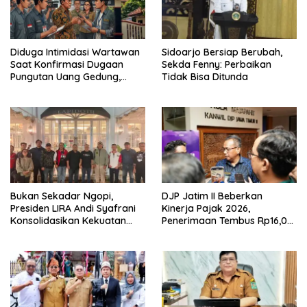
Diduga Intimidasi Wartawan
Sidoarjo Bersiap Berubah,
Saat Konfirmasi Dugaan
Sekda Fenny: Perbaikan
Pungutan Uang Gedung,
Tidak Bisa Ditunda
Anggota Komite SMAN 1
Tumpang ,Ketua DPD IWOI
Buka suara
Bukan Sekadar Ngopi,
DJP Jatim II Beberkan
Presiden LIRA Andi Syafrani
Kinerja Pajak 2026,
Konsolidasikan Kekuatan
Penerimaan Tembus Rp16,08
Organisasi di Malang
Triliun dan Tumbuh 25,04
Persen