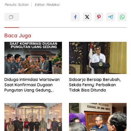
Penulis: Sulton
Editor: Redaksi
Baca Juga
Diduga Intimidasi Wartawan
Sidoarjo Bersiap Berubah,
Saat Konfirmasi Dugaan
Sekda Fenny: Perbaikan
Pungutan Uang Gedung,
Tidak Bisa Ditunda
Anggota Komite SMAN 1
Tumpang ,Ketua DPD IWOI
Buka suara