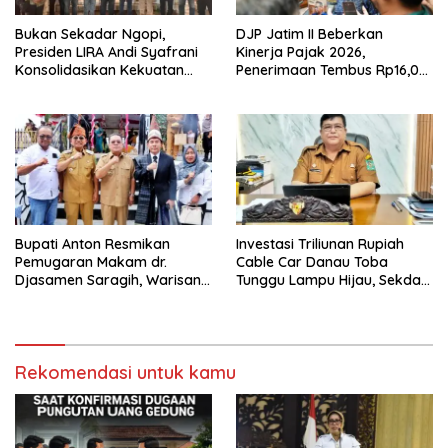
Bukan Sekadar Ngopi,
DJP Jatim II Beberkan
Presiden LIRA Andi Syafrani
Kinerja Pajak 2026,
Konsolidasikan Kekuatan
Penerimaan Tembus Rp16,08
Organisasi di Malang
Triliun dan Tumbuh 25,04
Persen
Bupati Anton Resmikan
Investasi Triliunan Rupiah
Pemugaran Makam dr.
Cable Car Danau Toba
Djasamen Saragih, Warisan
Tunggu Lampu Hijau, Sekda
Dokter Pertama Simalungun
Simalungun: Kami Dukung,
Diabadikan untuk Generasi
Tapi Harus Taat Aturan
Mendatang
Rekomendasi untuk kamu