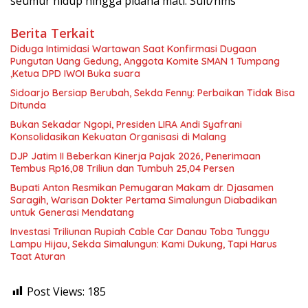
seumur hidup hingga pidana mati. Sult/hms
Berita Terkait
Diduga Intimidasi Wartawan Saat Konfirmasi Dugaan
Pungutan Uang Gedung, Anggota Komite SMAN 1 Tumpang
,Ketua DPD IWOI Buka suara
Sidoarjo Bersiap Berubah, Sekda Fenny: Perbaikan Tidak Bisa
Ditunda
Bukan Sekadar Ngopi, Presiden LIRA Andi Syafrani
Konsolidasikan Kekuatan Organisasi di Malang
DJP Jatim II Beberkan Kinerja Pajak 2026, Penerimaan
Tembus Rp16,08 Triliun dan Tumbuh 25,04 Persen
Bupati Anton Resmikan Pemugaran Makam dr. Djasamen
Saragih, Warisan Dokter Pertama Simalungun Diabadikan
untuk Generasi Mendatang
Investasi Triliunan Rupiah Cable Car Danau Toba Tunggu
Lampu Hijau, Sekda Simalungun: Kami Dukung, Tapi Harus
Taat Aturan
Post Views:
185