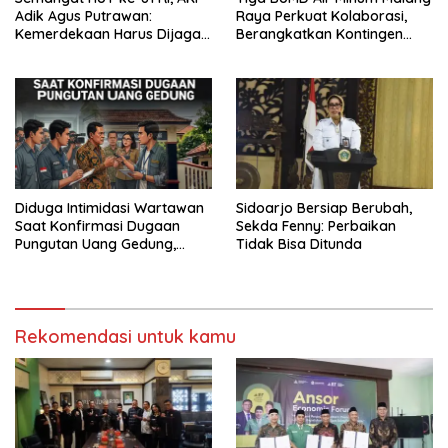
Adik Agus Putrawan:
Raya Perkuat Kolaborasi,
Kemerdekaan Harus Dijaga
Berangkatkan Kontingen
dengan Integritas dan
Menuju Seleksi Atlet
Perang Melawan Narkoba
PORPAMNAS IX 2026
Diduga Intimidasi Wartawan
Sidoarjo Bersiap Berubah,
Saat Konfirmasi Dugaan
Sekda Fenny: Perbaikan
Pungutan Uang Gedung,
Tidak Bisa Ditunda
Anggota Komite SMAN 1
Tumpang ,Ketua DPD IWOI
Buka suara
Rekomendasi untuk kamu