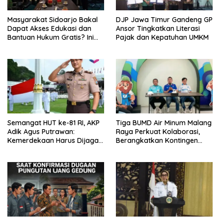
Masyarakat Sidoarjo Bakal
DJP Jawa Timur Gandeng GP
Dapat Akses Edukasi dan
Ansor Tingkatkan Literasi
Bantuan Hukum Gratis? Ini
Pajak dan Kepatuhan UMKM
Hasil Audiensinya
Semangat HUT ke-81 RI, AKP
Tiga BUMD Air Minum Malang
Adik Agus Putrawan:
Raya Perkuat Kolaborasi,
Kemerdekaan Harus Dijaga
Berangkatkan Kontingen
dengan Integritas dan
Menuju Seleksi Atlet
Perang Melawan Narkoba
PORPAMNAS IX 2026