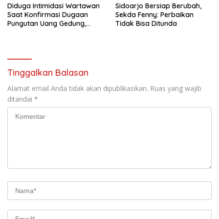
Diduga Intimidasi Wartawan
Sidoarjo Bersiap Berubah,
Saat Konfirmasi Dugaan
Sekda Fenny: Perbaikan
Pungutan Uang Gedung,
Tidak Bisa Ditunda
Anggota Komite SMAN 1
Tumpang ,Ketua DPD IWOI
Buka suara
Tinggalkan Balasan
Alamat email Anda tidak akan dipublikasikan.
Ruas yang wajib
ditandai
*