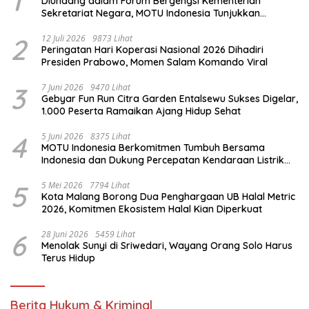
1
Diundang dalam Forum Bergengsi Kementerian
Sekretariat Negara, MOTU Indonesia Tunjukkan
Komitmen untuk Indonesia
2
12 Juli 2026
9873 Lihat
Peringatan Hari Koperasi Nasional 2026 Dihadiri
Presiden Prabowo, Momen Salam Komando Viral
3
7 Juni 2026
9470 Lihat
Gebyar Fun Run Citra Garden Entalsewu Sukses Digelar,
1.000 Peserta Ramaikan Ajang Hidup Sehat
4
5 Juni 2026
8375 Lihat
MOTU Indonesia Berkomitmen Tumbuh Bersama
Indonesia dan Dukung Percepatan Kendaraan Listrik
Nasional
5
5 Mei 2026
7794 Lihat
Kota Malang Borong Dua Penghargaan UB Halal Metric
2026, Komitmen Ekosistem Halal Kian Diperkuat
6
28 Juni 2026
5459 Lihat
Menolak Sunyi di Sriwedari, Wayang Orang Solo Harus
Terus Hidup
Berita Hukum & Kriminal