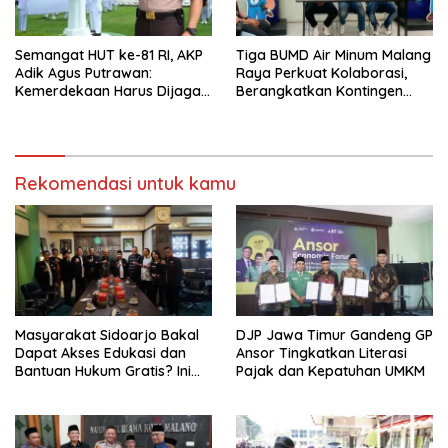
Semangat HUT ke-81 RI, AKP
Tiga BUMD Air Minum Malang
Adik Agus Putrawan:
Raya Perkuat Kolaborasi,
Kemerdekaan Harus Dijaga
Berangkatkan Kontingen
dengan Integritas dan
Menuju Seleksi Atlet
Perang Melawan Narkoba
PORPAMNAS IX 2026
Rekomendasi untuk kamu
Masyarakat Sidoarjo Bakal
DJP Jawa Timur Gandeng GP
Dapat Akses Edukasi dan
Ansor Tingkatkan Literasi
Bantuan Hukum Gratis? Ini
Pajak dan Kepatuhan UMKM
Hasil Audiensinya