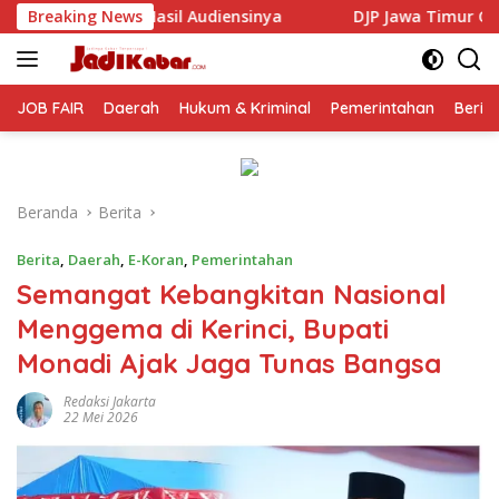
Langsung
iensinya
Breaking News
DJP Jawa Timur Gandeng GP Ansor Tingkatkan
ke
konten
JOB FAIR
Daerah
Hukum & Kriminal
Pemerintahan
Berit
Beranda
Berita
Berita
,
Daerah
,
E-Koran
,
Pemerintahan
Semangat Kebangkitan Nasional
Menggema di Kerinci, Bupati
Monadi Ajak Jaga Tunas Bangsa
Redaksi Jakarta
22 Mei 2026