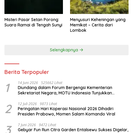
Misteri Pasar Setan Porong:
Menyusuri Keheningan yang
Suara Ramai di Tengah Sunyi
Memikat – Cerita dari
Lombok
Selengkapnya
Berita Terpopuler
1
14 Juni 2026
525662 Lihat
Diundang dalam Forum Bergengsi Kementerian
Sekretariat Negara, MOTU Indonesia Tunjukkan
Komitmen untuk Indonesia
2
12 Juli 2026
9873 Lihat
Peringatan Hari Koperasi Nasional 2026 Dihadiri
Presiden Prabowo, Momen Salam Komando Viral
3
7 Juni 2026
9472 Lihat
Gebyar Fun Run Citra Garden Entalsewu Sukses Digelar,