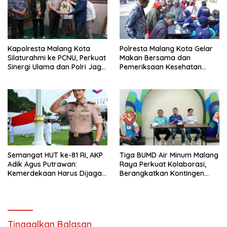
Kapolresta Malang Kota
Polresta Malang Kota Gelar
Silaturahmi ke PCNU, Perkuat
Makan Bersama dan
Sinergi Ulama dan Polri Jaga
Pemeriksaan Kesehatan
Kamtibmas Khususnya
Gratis, Perkuat Pelayanan
Persoalan Sosial
untuk Masyarakat
Semangat HUT ke-81 RI, AKP
Tiga BUMD Air Minum Malang
Adik Agus Putrawan:
Raya Perkuat Kolaborasi,
Kemerdekaan Harus Dijaga
Berangkatkan Kontingen
dengan Integritas dan
Menuju Seleksi Atlet
Perang Melawan Narkoba
PORPAMNAS IX 2026
Tinggalkan Balasan