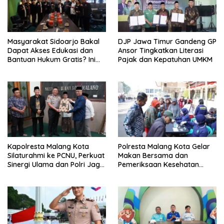
Masyarakat Sidoarjo Bakal
DJP Jawa Timur Gandeng GP
Dapat Akses Edukasi dan
Ansor Tingkatkan Literasi
Bantuan Hukum Gratis? Ini
Pajak dan Kepatuhan UMKM
Hasil Audiensinya
Kapolresta Malang Kota
Polresta Malang Kota Gelar
Silaturahmi ke PCNU, Perkuat
Makan Bersama dan
Sinergi Ulama dan Polri Jaga
Pemeriksaan Kesehatan
Kamtibmas Khususnya
Gratis, Perkuat Pelayanan
Persoalan Sosial
untuk Masyarakat