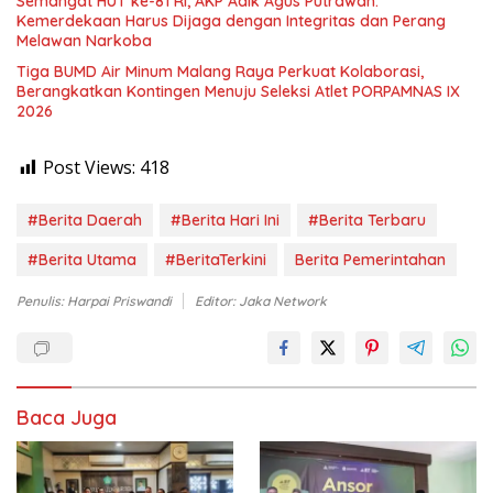
Semangat HUT ke-81 RI, AKP Adik Agus Putrawan:
Kemerdekaan Harus Dijaga dengan Integritas dan Perang
Melawan Narkoba
Tiga BUMD Air Minum Malang Raya Perkuat Kolaborasi,
Berangkatkan Kontingen Menuju Seleksi Atlet PORPAMNAS IX
2026
Post Views:
418
#Berita Daerah
#Berita Hari Ini
#Berita Terbaru
#Berita Utama
#BeritaTerkini
Berita Pemerintahan
Penulis: Harpai Priswandi
Editor: Jaka Network
Baca Juga