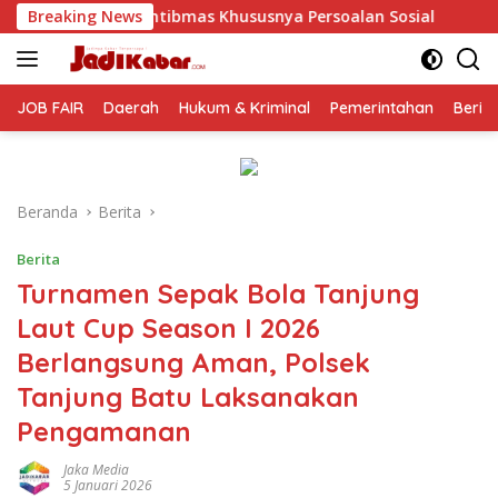
Langsung
ususnya Persoalan Sosial
Breaking News
Polresta Malang Kota Gelar 
ke
konten
JOB FAIR
Daerah
Hukum & Kriminal
Pemerintahan
Berit
Beranda
Berita
Berita
Turnamen Sepak Bola Tanjung
Laut Cup Season I 2026
Berlangsung Aman, Polsek
Tanjung Batu Laksanakan
Pengamanan
Jaka Media
5 Januari 2026