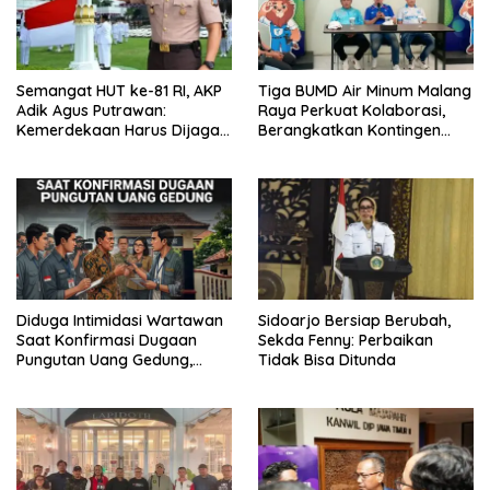
Semangat HUT ke-81 RI, AKP
Tiga BUMD Air Minum Malang
Adik Agus Putrawan:
Raya Perkuat Kolaborasi,
Kemerdekaan Harus Dijaga
Berangkatkan Kontingen
dengan Integritas dan
Menuju Seleksi Atlet
Perang Melawan Narkoba
PORPAMNAS IX 2026
Diduga Intimidasi Wartawan
Sidoarjo Bersiap Berubah,
Saat Konfirmasi Dugaan
Sekda Fenny: Perbaikan
Pungutan Uang Gedung,
Tidak Bisa Ditunda
Anggota Komite SMAN 1
Tumpang ,Ketua DPD IWOI
Buka suara