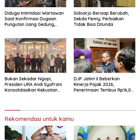
Diduga Intimidasi Wartawan
Sidoarjo Bersiap Berubah,
Saat Konfirmasi Dugaan
Sekda Fenny: Perbaikan
Pungutan Uang Gedung,
Tidak Bisa Ditunda
Anggota Komite SMAN 1
Tumpang ,Ketua DPD IWOI
Buka suara
Bukan Sekadar Ngopi,
DJP Jatim II Beberkan
Presiden LIRA Andi Syafrani
Kinerja Pajak 2026,
Konsolidasikan Kekuatan
Penerimaan Tembus Rp16,08
Organisasi di Malang
Triliun dan Tumbuh 25,04
Persen
Rekomendasi untuk kamu