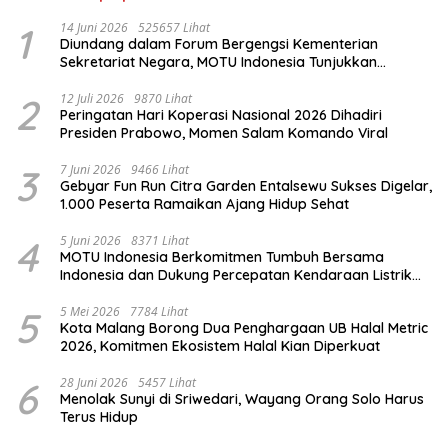
1
14 Juni 2026
525657 Lihat
Diundang dalam Forum Bergengsi Kementerian
Sekretariat Negara, MOTU Indonesia Tunjukkan
Komitmen untuk Indonesia
2
12 Juli 2026
9870 Lihat
Peringatan Hari Koperasi Nasional 2026 Dihadiri
Presiden Prabowo, Momen Salam Komando Viral
3
7 Juni 2026
9466 Lihat
Gebyar Fun Run Citra Garden Entalsewu Sukses Digelar,
1.000 Peserta Ramaikan Ajang Hidup Sehat
4
5 Juni 2026
8371 Lihat
MOTU Indonesia Berkomitmen Tumbuh Bersama
Indonesia dan Dukung Percepatan Kendaraan Listrik
Nasional
5
5 Mei 2026
7784 Lihat
Kota Malang Borong Dua Penghargaan UB Halal Metric
2026, Komitmen Ekosistem Halal Kian Diperkuat
6
28 Juni 2026
5457 Lihat
Menolak Sunyi di Sriwedari, Wayang Orang Solo Harus
Terus Hidup