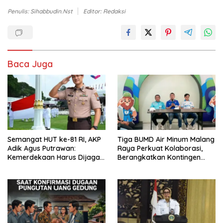
Penulis: Sihabbudin.Nst
Editor: Redaksi
Baca Juga
Semangat HUT ke-81 RI, AKP
Tiga BUMD Air Minum Malang
Adik Agus Putrawan:
Raya Perkuat Kolaborasi,
Kemerdekaan Harus Dijaga
Berangkatkan Kontingen
dengan Integritas dan
Menuju Seleksi Atlet
Perang Melawan Narkoba
PORPAMNAS IX 2026