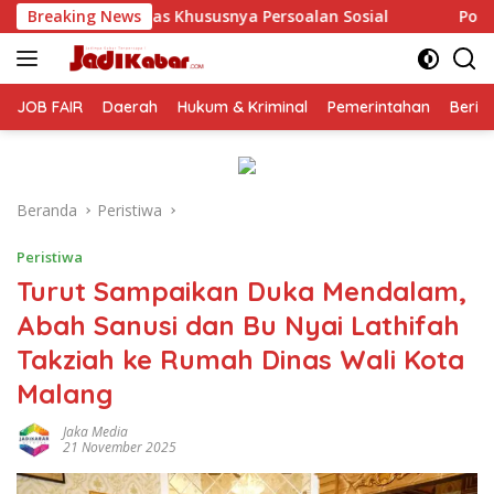
Langsung
 Persoalan Sosial
Breaking News
Polresta Malang Kota Gelar Makan B
ke
konten
JOB FAIR
Daerah
Hukum & Kriminal
Pemerintahan
Berit
Beranda
Peristiwa
Peristiwa
Turut Sampaikan Duka Mendalam,
Abah Sanusi dan Bu Nyai Lathifah
Takziah ke Rumah Dinas Wali Kota
Malang
Jaka Media
21 November 2025