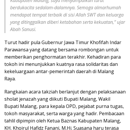
Kabupaten Malang, saya menyampaikan turut
berdukacita sedalam-dalamnya. Semoga almarhumah
mendapat tempat terbaik di sisi Allah SWT dan keluarga
yang ditinggalkan diberi ketabahan serta kekuatan,” ujar
Abah Sanusi.
Turut hadir pula Gubernur Jawa Timur Khofifah Indar
Parawansa yang datang bersama rombongan untuk
memberikan penghormatan terakhir. Kehadiran para
tokoh ini menunjukkan kuatnya rasa solidaritas dan
kekeluargaan antar-pemerintah daerah di Malang
Raya.
Rangkaian acara takziah berlanjut dengan pelaksanaan
sholat jenazah yang diikuti Bupati Malang, Wakil
Bupati Malang, para kepala OPD, pejabat purna tugas,
tokoh masyarakat, serta warga yang hadir. Pembacaan
tahlil dipimpin oleh Ketua Baznas Kabupaten Malang,
KH. Khoirul Hafidz Fanani, M.Hi. Suasana haru terasa