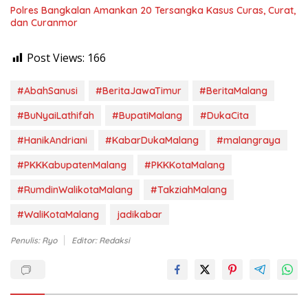
Polres Bangkalan Amankan 20 Tersangka Kasus Curas, Curat,
dan Curanmor
Post Views:
166
#AbahSanusi
#BeritaJawaTimur
#BeritaMalang
#BuNyaiLathifah
#BupatiMalang
#DukaCita
#HanikAndriani
#KabarDukaMalang
#malangraya
#PKKKabupatenMalang
#PKKKotaMalang
#RumdinWalikotaMalang
#TakziahMalang
#WaliKotaMalang
jadikabar
Penulis: Ryo
Editor: Redaksi