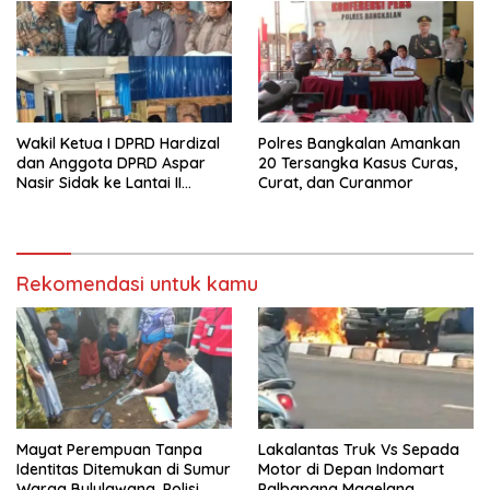
Wakil Ketua I DPRD Hardizal
Polres Bangkalan Amankan
dan Anggota DPRD Aspar
20 Tersangka Kasus Curas,
Nasir Sidak ke Lantai II
Curat, dan Curanmor
Kincay Plaza Terkait Aksi
Pencurian
Rekomendasi untuk kamu
Mayat Perempuan Tanpa
Lakalantas Truk Vs Sepada
Identitas Ditemukan di Sumur
Motor di Depan Indomart
Warga Bululawang, Polisi
Palbapang Magelang