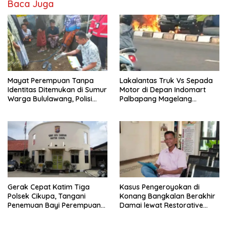
Baca Juga
Mayat Perempuan Tanpa
Lakalantas Truk Vs Sepada
Identitas Ditemukan di Sumur
Motor di Depan Indomart
Warga Bululawang, Polisi
Palbapang Magelang
Lakukan Penyelidikan
Berakibat Truk Kebakar
Gerak Cepat Katim Tiga
Kasus Pengeroyokan di
Polsek Cikupa, Tangani
Konang Bangkalan Berakhir
Penemuan Bayi Perempuan
Damai lewat Restorative
di Citra Raya Cikupa
Justice