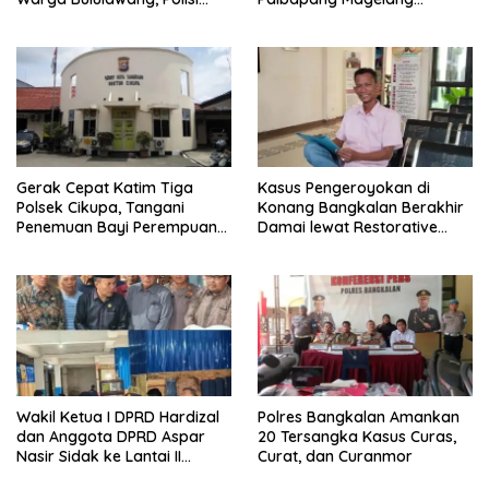
Lakukan Penyelidikan
Berakibat Truk Kebakar
Gerak Cepat Katim Tiga
Kasus Pengeroyokan di
Polsek Cikupa, Tangani
Konang Bangkalan Berakhir
Penemuan Bayi Perempuan
Damai lewat Restorative
di Citra Raya Cikupa
Justice
Wakil Ketua I DPRD Hardizal
Polres Bangkalan Amankan
dan Anggota DPRD Aspar
20 Tersangka Kasus Curas,
Nasir Sidak ke Lantai II
Curat, dan Curanmor
Kincay Plaza Terkait Aksi