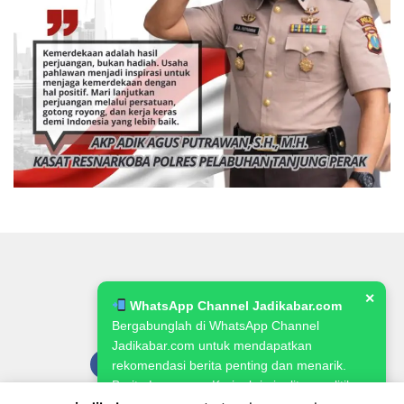
✕
WhatsApp Channel Jadikabar.com
Bergabunglah di WhatsApp Channel
Jadikabar.com untuk mendapatkan
rekomendasi berita penting dan menarik.
Berita Lowongan Kerja, kriminalitas, politik,