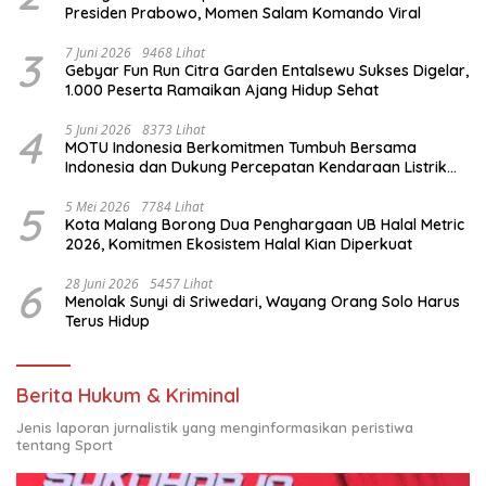
Presiden Prabowo, Momen Salam Komando Viral
3
7 Juni 2026
9468 Lihat
Gebyar Fun Run Citra Garden Entalsewu Sukses Digelar,
1.000 Peserta Ramaikan Ajang Hidup Sehat
4
5 Juni 2026
8373 Lihat
MOTU Indonesia Berkomitmen Tumbuh Bersama
Indonesia dan Dukung Percepatan Kendaraan Listrik
Nasional
5
5 Mei 2026
7784 Lihat
Kota Malang Borong Dua Penghargaan UB Halal Metric
2026, Komitmen Ekosistem Halal Kian Diperkuat
6
28 Juni 2026
5457 Lihat
Menolak Sunyi di Sriwedari, Wayang Orang Solo Harus
Terus Hidup
Berita Hukum & Kriminal
Jenis laporan jurnalistik yang menginformasikan peristiwa
tentang Sport