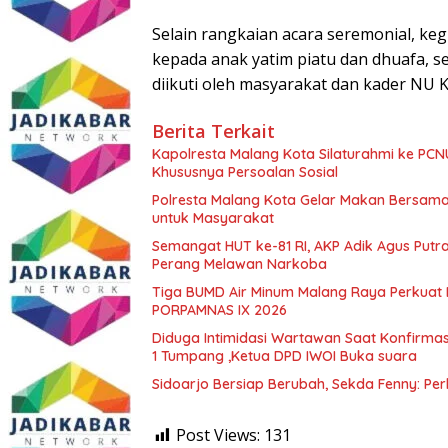
Selain rangkaian acara seremonial, ke
kepada anak yatim piatu dan dhuafa, s
diikuti oleh masyarakat dan kader NU 
Berita Terkait
Kapolresta Malang Kota Silaturahmi ke PCN
Khususnya Persoalan Sosial
Polresta Malang Kota Gelar Makan Bersama
untuk Masyarakat
Semangat HUT ke-81 RI, AKP Adik Agus Putr
Perang Melawan Narkoba
Tiga BUMD Air Minum Malang Raya Perkuat K
PORPAMNAS IX 2026
Diduga Intimidasi Wartawan Saat Konfirm
1 Tumpang ,Ketua DPD IWOI Buka suara
Sidoarjo Bersiap Berubah, Sekda Fenny: Per
Post Views:
131