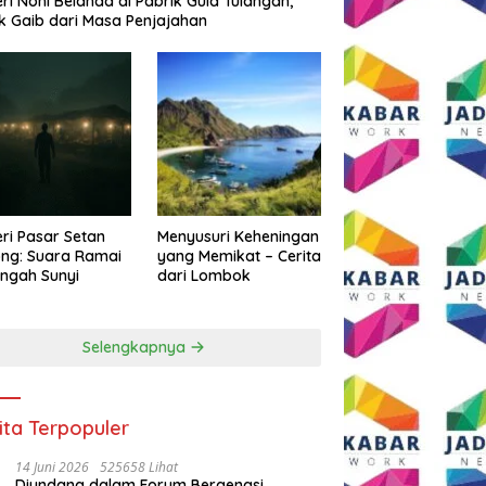
eri Noni Belanda di Pabrik Gula Tulangan,
k Gaib dari Masa Penjajahan
eri Pasar Setan
Menyusuri Keheningan
ng: Suara Ramai
yang Memikat – Cerita
engah Sunyi
dari Lombok
Selengkapnya
ita Terpopuler
14 Juni 2026
525658 Lihat
Diundang dalam Forum Bergengsi