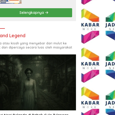
Rp2,5 Juta per Bulan
Selengkapnya
and Legend
ta atau kisah yang menyebar dari mulut ke
t dan dipercaya secara luas oleh masyarakat