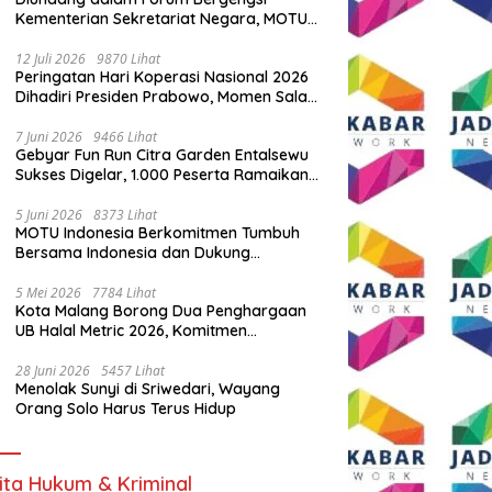
Kementerian Sekretariat Negara, MOTU
Indonesia Tunjukkan Komitmen untuk
Indonesia
12 Juli 2026
9870 Lihat
Peringatan Hari Koperasi Nasional 2026
Dihadiri Presiden Prabowo, Momen Salam
Komando Viral
7 Juni 2026
9466 Lihat
Gebyar Fun Run Citra Garden Entalsewu
Sukses Digelar, 1.000 Peserta Ramaikan
Ajang Hidup Sehat
5 Juni 2026
8373 Lihat
MOTU Indonesia Berkomitmen Tumbuh
Bersama Indonesia dan Dukung
Percepatan Kendaraan Listrik Nasional
5 Mei 2026
7784 Lihat
Kota Malang Borong Dua Penghargaan
UB Halal Metric 2026, Komitmen
Ekosistem Halal Kian Diperkuat
28 Juni 2026
5457 Lihat
Menolak Sunyi di Sriwedari, Wayang
Orang Solo Harus Terus Hidup
ita Hukum & Kriminal