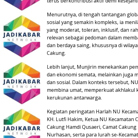
terus berkontribusi aktif demi kesejah
Menurutnya, di tengah tantangan globa
sosial yang semakin kompleks, ia meni
yang moderat, toleran, inklusif, dan rahm
relevan sebagai pedoman dalam memb
dan berdaya saing, khususnya di wilay
Cakung.
Lebih lanjut, Munjirin menekankan pe
dan ekonomi semata, melainkan juga me
dan sosial. Dalam konteks tersebut, N
membina umat, memperkuat akhlakul kar
kerukunan antarwarga.
Kegiatan peringatan Harlah NU Kecama
KH. Lutfi Hakim, Ketua NU Kecamatan
Cakung Hamdi Qusaeri, Camat Cakung
Nurhasan, serta para lurah se-Kecama