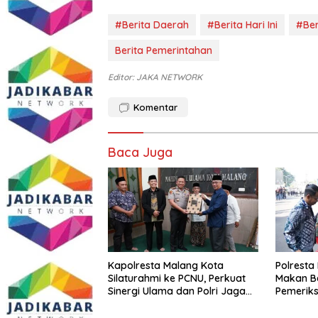
#Berita Daerah
#Berita Hari Ini
#Ber
Berita Pemerintahan
Editor: JAKA NETWORK
Komentar
Baca Juga
Kapolresta Malang Kota
Polresta
Silaturahmi ke PCNU, Perkuat
Makan B
Sinergi Ulama dan Polri Jaga
Pemeriks
Kamtibmas Khususnya
Perkuat 
Persoalan Sosial
Masyara