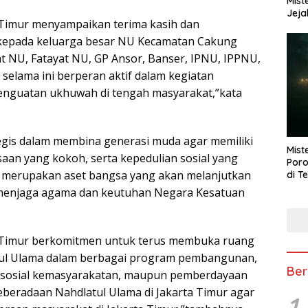
Mist
Jeja
a Timur menyampaikan terima kasih dan
 kepada keluarga besar NU Kecamatan Cakung
t NU, Fatayat NU, GP Ansor, Banser, IPNU, IPPNU,
elama ini berperan aktif dalam kegiatan
penguatan ukhuwah di tengah masyarakat,”kata
gis dalam membina generasi muda agar memiliki
Mist
an yang kokoh, serta kepedulian sosial yang
Poro
U merupakan aset bangsa yang akan melanjutkan
di T
 menjaga agama dan keutuhan Negara Kesatuan
a Timur berkomitmen untuk terus membuka ruang
atul Ulama dalam berbagai program pembangunan,
Ber
, sosial kemasyarakatan, maupun pemberdayaan
eberadaan Nahdlatul Ulama di Jakarta Timur agar
1