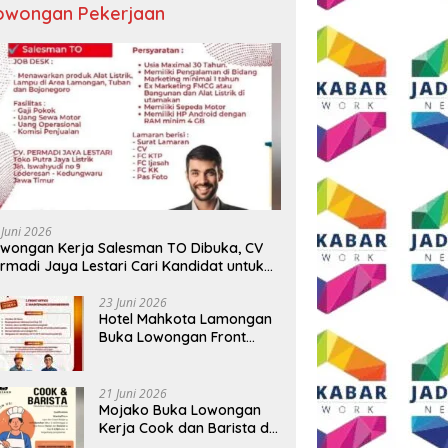
owongan Pekerjaan
 Juni 2026
wongan Kerja Salesman TO Dibuka, CV
rmadi Jaya Lestari Cari Kandidat untuk
ea Lamongan, Tuban, dan Bojonegoro
23 Juni 2026
Hotel Mahkota Lamongan
Buka Lowongan Front
Office dan Maintenance
Engineering, Simak
Syaratnya
21 Juni 2026
Mojako Buka Lowongan
Kerja Cook dan Barista di
Surabaya, Gaji Hingga