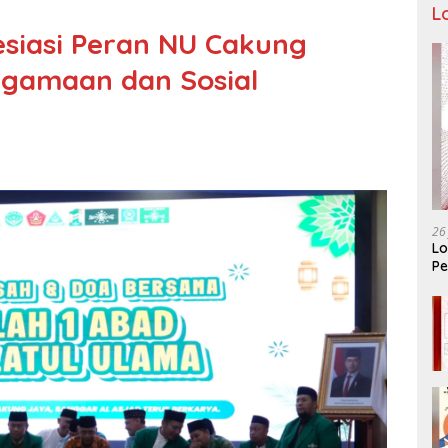
L
esiasi Peran NU Cakung
gamaan dan Sosial
26
Lo
Pe
Ar