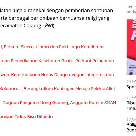
Jeni
giatan juga dirangkai dengan pemberian santunan
peri
erta berbagai perlombaan bernuansa religi yang
Kecamatan Cakung. (
Red
)
U, Perkuat Sinergi Ulama dan Polri Jaga Kamtibmas
 dan Pemeriksaan Kesehatan Gratis, Perkuat Pelayanan
awan: Kemerdekaan Harus Dijaga dengan Integritas dan
20 Ju
Spor
olaborasi, Berangkatkan Kontingen Menuju Seleksi Atlet
11 Ju
asi Dugaan Pungutan Uang Gedung, Anggota Komite SMAN
Ribu
Tim
Bike
baikan Tidak Bisa Ditunda
17 Ju
Rall
Bup
Pari