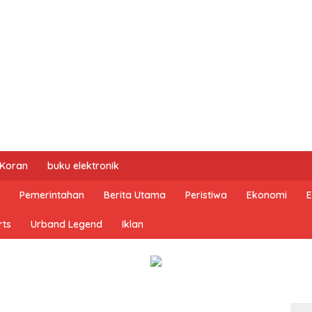
 Koran
buku elektronik
Pemerintahan
Berita Utama
Peristiwa
Ekonomi
E
rts
Urband Legend
Iklan