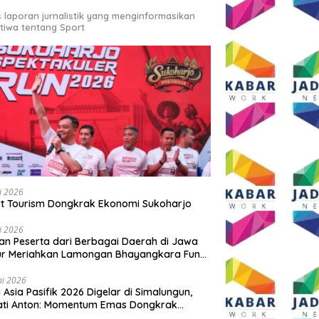
s laporan jurnalistik yang menginformasikan
stiwa tentang Sport
li 2026
t Tourism Dongkrak Ekonomi Sukoharjo
li 2026
an Peserta dari Berbagai Daerah di Jawa
ur Meriahkan Lamongan Bhayangkara Fun
 2026
ni 2026
y Asia Pasifik 2026 Digelar di Simalungun,
ati Anton: Momentum Emas Dongkrak
wisata dan Ekonomi Daerah