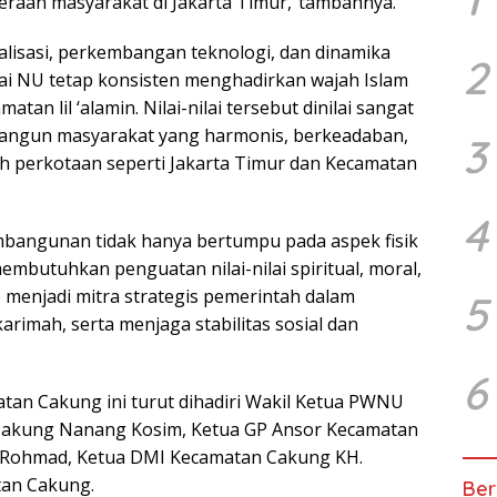
teraan masyarakat di Jakarta Timur,”tambahnya.
lisasi, perkembangan teknologi, dan dinamika
2
lai NU tetap konsisten menghadirkan wajah Islam
atan lil ‘alamin. Nilai-nilai tersebut dinilai sangat
angun masyarakat yang harmonis, berkeadaban,
3
ah perkotaan seperti Jakarta Timur dan Kecamatan
4
mbangunan tidak hanya bertumpu pada aspek fisik
mbutuhkan penguatan nilai-nilai spiritual, moral,
U menjadi mitra strategis pemerintah dalam
5
imah, serta menjaga stabilitas sosial dan
6
tan Cakung ini turut dihadiri Wakil Ketua PWNU
 Cakung Nanang Kosim, Ketua GP Ansor Kecamatan
 Rohmad, Ketua DMI Kecamatan Cakung KH.
tan Cakung.
Ber