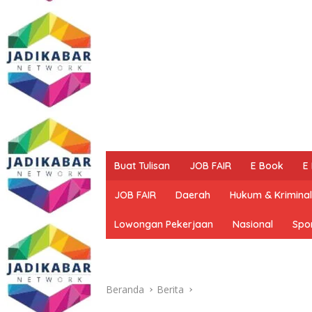
Buat Tulisan
JOB FAIR
E Book
E
JOB FAIR
Daerah
Hukum & Kriminal
Lowongan Pekerjaan
Nasional
Spo
Beranda
Berita