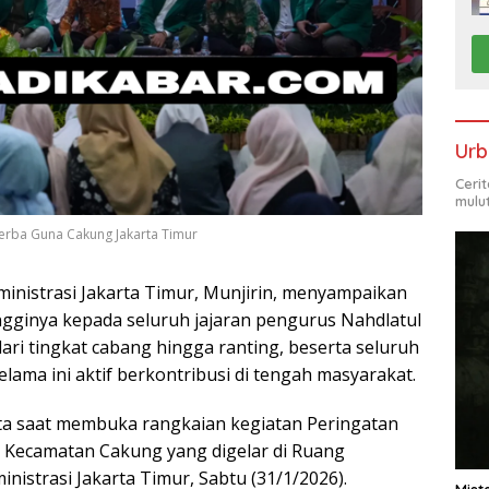
Urb
Ceri
mulu
erba Guna Cakung Jakarta Timur
ministrasi Jakarta Timur, Munjirin, menyampaikan
ngginya kepada seluruh jajaran pengurus Nahdlatul
ri tingkat cabang hingga ranting, beserta seluruh
ma ini aktif berkontribusi di tengah masyarakat.
ota saat membuka rangkaian kegiatan Peringatan
 Kecamatan Cakung yang digelar di Ruang
nistrasi Jakarta Timur, Sabtu (31/1/2026).