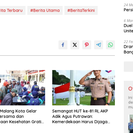
24 Me
Pers
ita Terbaru
#Berita Utama
#BeritaTerkini
6 Mar
Duel
Unit
22 Fe
Dram
Bang
O
In
de
mu
 Malang Kota Gelar
Semangat HUT ke-81 RI, AKP
ersama dan
Adik Agus Putrawan:
aan Kesehatan Gratis,
Kemerdekaan Harus Dijaga
Pelayanan untuk
dengan Integritas dan Perang
kat
Melawan Narkoba