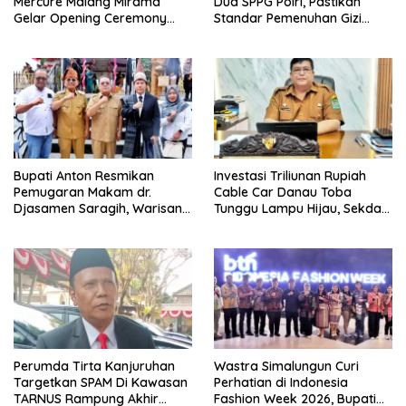
Mercure Malang Mirama
Dua SPPG Polri, Pastikan
Gelar Opening Ceremony
Standar Pemenuhan Gizi
Olimpiade Agustusan 2026
hingga Pengelolaan Limbah
Berjalan Optimal
Bupati Anton Resmikan
Investasi Triliunan Rupiah
Pemugaran Makam dr.
Cable Car Danau Toba
Djasamen Saragih, Warisan
Tunggu Lampu Hijau, Sekda
Dokter Pertama Simalungun
Simalungun: Kami Dukung,
Diabadikan untuk Generasi
Tapi Harus Taat Aturan
Mendatang
Perumda Tirta Kanjuruhan
Wastra Simalungun Curi
Targetkan SPAM Di Kawasan
Perhatian di Indonesia
TARNUS Rampung Akhir
Fashion Week 2026, Bupati