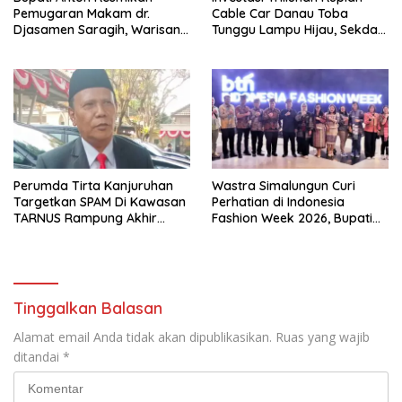
Pemugaran Makam dr.
Cable Car Danau Toba
Djasamen Saragih, Warisan
Tunggu Lampu Hijau, Sekda
Dokter Pertama Simalungun
Simalungun: Kami Dukung,
Diabadikan untuk Generasi
Tapi Harus Taat Aturan
Mendatang
Perumda Tirta Kanjuruhan
Wastra Simalungun Curi
Targetkan SPAM Di Kawasan
Perhatian di Indonesia
TARNUS Rampung Akhir
Fashion Week 2026, Bupati
Tahun
Anton: Budaya Harus Jadi
Kekuatan Ekonomi
Tinggalkan Balasan
Alamat email Anda tidak akan dipublikasikan.
Ruas yang wajib
ditandai
*