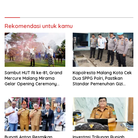
Tahun
Anton: Budaya Harus Jadi
Kekuatan Ekonomi
Rekomendasi untuk kamu
Sambut HUT RI ke-81, Grand
Kapolresta Malang Kota Cek
Mercure Malang Mirama
Dua SPPG Polri, Pastikan
Gelar Opening Ceremony
Standar Pemenuhan Gizi
Olimpiade Agustusan 2026
hingga Pengelolaan Limbah
Berjalan Optimal
Bupati Anton Resmikan
Investasi Triliunan Rupiah