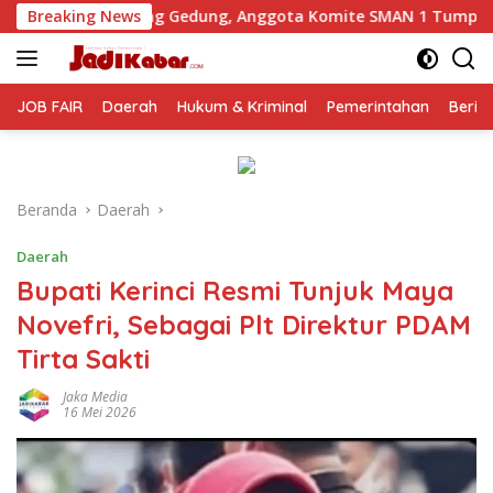
Langsung
edung, Anggota Komite SMAN 1 Tumpang ,Ketua DPD IWOI Buka 
Breaking News
ke
konten
JOB FAIR
Daerah
Hukum & Kriminal
Pemerintahan
Berit
Beranda
Daerah
Daerah
Bupati Kerinci Resmi Tunjuk Maya
Novefri, Sebagai Plt Direktur PDAM
Tirta Sakti
Jaka Media
16 Mei 2026