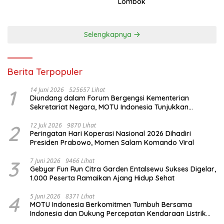
Lombok
Selengkapnya
Berita Terpopuler
1
14 Juni 2026
525657 Lihat
Diundang dalam Forum Bergengsi Kementerian
Sekretariat Negara, MOTU Indonesia Tunjukkan
Komitmen untuk Indonesia
2
12 Juli 2026
9870 Lihat
Peringatan Hari Koperasi Nasional 2026 Dihadiri
Presiden Prabowo, Momen Salam Komando Viral
3
7 Juni 2026
9466 Lihat
Gebyar Fun Run Citra Garden Entalsewu Sukses Digelar,
1.000 Peserta Ramaikan Ajang Hidup Sehat
4
5 Juni 2026
8371 Lihat
MOTU Indonesia Berkomitmen Tumbuh Bersama
Indonesia dan Dukung Percepatan Kendaraan Listrik
Nasional