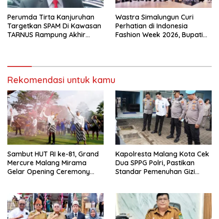
Perumda Tirta Kanjuruhan
Wastra Simalungun Curi
Targetkan SPAM Di Kawasan
Perhatian di Indonesia
TARNUS Rampung Akhir
Fashion Week 2026, Bupati
Tahun
Anton: Budaya Harus Jadi
Kekuatan Ekonomi
Rekomendasi untuk kamu
Sambut HUT RI ke-81, Grand
Kapolresta Malang Kota Cek
Mercure Malang Mirama
Dua SPPG Polri, Pastikan
Gelar Opening Ceremony
Standar Pemenuhan Gizi
Olimpiade Agustusan 2026
hingga Pengelolaan Limbah
Berjalan Optimal