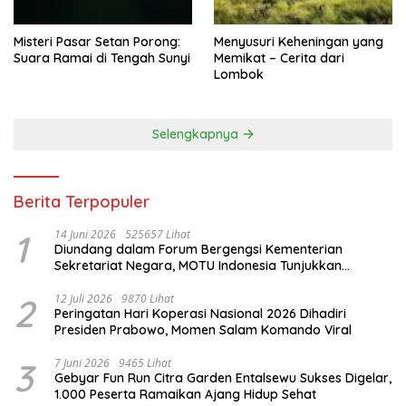
Misteri Pasar Setan Porong:
Menyusuri Keheningan yang
Suara Ramai di Tengah Sunyi
Memikat – Cerita dari
Lombok
Selengkapnya
Berita Terpopuler
1
14 Juni 2026
525657 Lihat
Diundang dalam Forum Bergengsi Kementerian
Sekretariat Negara, MOTU Indonesia Tunjukkan
Komitmen untuk Indonesia
2
12 Juli 2026
9870 Lihat
Peringatan Hari Koperasi Nasional 2026 Dihadiri
Presiden Prabowo, Momen Salam Komando Viral
3
7 Juni 2026
9465 Lihat
Gebyar Fun Run Citra Garden Entalsewu Sukses Digelar,
1.000 Peserta Ramaikan Ajang Hidup Sehat