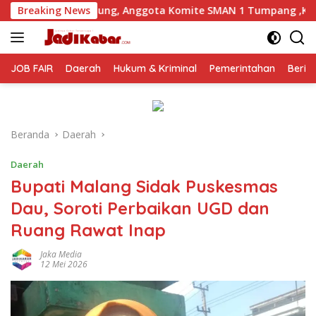
Langsung
Anggota Komite SMAN 1 Tumpang ,Ketua DPD IWOI Buka suara
Breaking News
ke
konten
JOB FAIR
Daerah
Hukum & Kriminal
Pemerintahan
Berit
Beranda
Daerah
Daerah
Bupati Malang Sidak Puskesmas
Dau, Soroti Perbaikan UGD dan
Ruang Rawat Inap
Jaka Media
12 Mei 2026