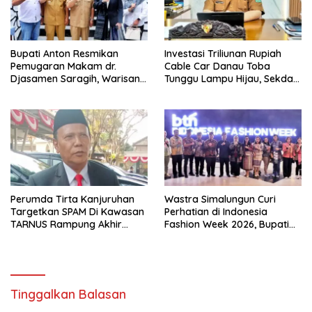
Bupati Anton Resmikan
Investasi Triliunan Rupiah
Pemugaran Makam dr.
Cable Car Danau Toba
Djasamen Saragih, Warisan
Tunggu Lampu Hijau, Sekda
Dokter Pertama Simalungun
Simalungun: Kami Dukung,
Diabadikan untuk Generasi
Tapi Harus Taat Aturan
Mendatang
Perumda Tirta Kanjuruhan
Wastra Simalungun Curi
Targetkan SPAM Di Kawasan
Perhatian di Indonesia
TARNUS Rampung Akhir
Fashion Week 2026, Bupati
Tahun
Anton: Budaya Harus Jadi
Kekuatan Ekonomi
Tinggalkan Balasan