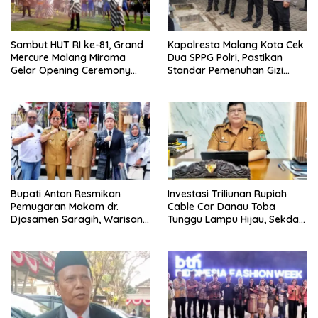
Sambut HUT RI ke-81, Grand
Kapolresta Malang Kota Cek
Mercure Malang Mirama
Dua SPPG Polri, Pastikan
Gelar Opening Ceremony
Standar Pemenuhan Gizi
Olimpiade Agustusan 2026
hingga Pengelolaan Limbah
Berjalan Optimal
Bupati Anton Resmikan
Investasi Triliunan Rupiah
Pemugaran Makam dr.
Cable Car Danau Toba
Djasamen Saragih, Warisan
Tunggu Lampu Hijau, Sekda
Dokter Pertama Simalungun
Simalungun: Kami Dukung,
Diabadikan untuk Generasi
Tapi Harus Taat Aturan
Mendatang