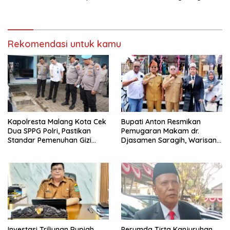
Anton: Budaya Harus Jadi
Kekuatan Ekonomi
Rekomendasi untuk kamu
Kapolresta Malang Kota Cek
Bupati Anton Resmikan
Dua SPPG Polri, Pastikan
Pemugaran Makam dr.
Standar Pemenuhan Gizi
Djasamen Saragih, Warisan
hingga Pengelolaan Limbah
Dokter Pertama Simalungun
Berjalan Optimal
Diabadikan untuk Generasi
Mendatang
Investasi Triliunan Rupiah
Perumda Tirta Kanjuruhan