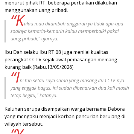
menurut pihak RT, beberapa perbaikan dilakukan
menggunakan uang pribadi.
“K
alau mau ditambah anggaran ya tidak apa-apa
soalnya kemarin-kemarin kalau memperbaiki pakai
uang pribadi,” ujarnya.
Ibu Dah selaku Ibu RT 08 juga menilai kualitas
perangkat CCTV sejak awal pemasangan memang
kurang baik.(Rabu,13/05/2026)
“I
ni tuh setau saya sama yang masang itu CCTV-nya
yang enggak bagus, ini sudah dibenarkan dua kali masih
tetap begitu,” katanya.
Keluhan serupa disampaikan warga bernama Debora
yang mengaku menjadi korban pencurian berulang di
wilayah tersebut.
“Y