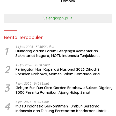
Lombok
Selengkapnya
Berita Terpopuler
1
14 Juni 2026
525656 Lihat
Diundang dalam Forum Bergengsi Kementerian
Sekretariat Negara, MOTU Indonesia Tunjukkan
Komitmen untuk Indonesia
2
12 Juli 2026
9870 Lihat
Peringatan Hari Koperasi Nasional 2026 Dihadiri
Presiden Prabowo, Momen Salam Komando Viral
3
7 Juni 2026
9464 Lihat
Gebyar Fun Run Citra Garden Entalsewu Sukses Digelar,
1.000 Peserta Ramaikan Ajang Hidup Sehat
4
5 Juni 2026
8370 Lihat
MOTU Indonesia Berkomitmen Tumbuh Bersama
Indonesia dan Dukung Percepatan Kendaraan Listrik
Nasional