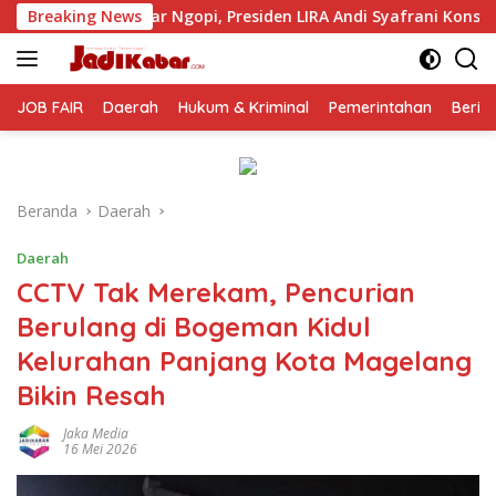
Langsung
esiden LIRA Andi Syafrani Konsolidasikan Kekuatan Organisasi 
Breaking News
ke
konten
JOB FAIR
Daerah
Hukum & Kriminal
Pemerintahan
Berit
Beranda
Daerah
Daerah
CCTV Tak Merekam, Pencurian
Berulang di Bogeman Kidul
Kelurahan Panjang Kota Magelang
Bikin Resah
Jaka Media
16 Mei 2026