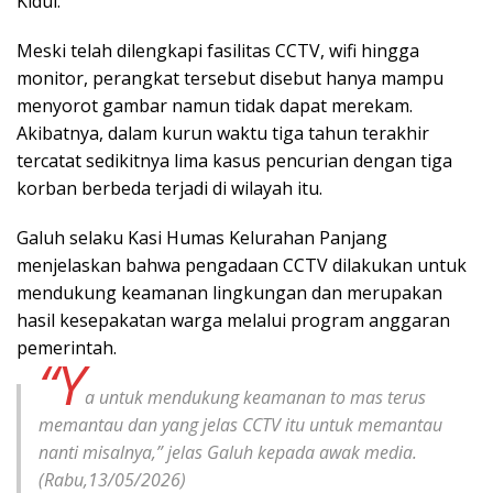
Kidul.
Meski telah dilengkapi fasilitas CCTV, wifi hingga
monitor, perangkat tersebut disebut hanya mampu
menyorot gambar namun tidak dapat merekam.
Akibatnya, dalam kurun waktu tiga tahun terakhir
tercatat sedikitnya lima kasus pencurian dengan tiga
korban berbeda terjadi di wilayah itu.
Galuh selaku Kasi Humas Kelurahan Panjang
menjelaskan bahwa pengadaan CCTV dilakukan untuk
mendukung keamanan lingkungan dan merupakan
hasil kesepakatan warga melalui program anggaran
pemerintah.
“Y
a untuk mendukung keamanan to mas terus
memantau dan yang jelas CCTV itu untuk memantau
nanti misalnya,” jelas Galuh kepada awak media.
(Rabu,13/05/2026)