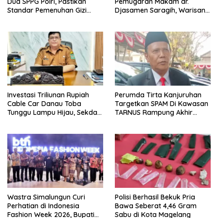
Dua SPPG Polri, Pastikan
Pemugaran Makam dr.
Standar Pemenuhan Gizi
Djasamen Saragih, Warisan
hingga Pengelolaan Limbah
Dokter Pertama Simalungun
Berjalan Optimal
Diabadikan untuk Generasi
Mendatang
Investasi Triliunan Rupiah
Perumda Tirta Kanjuruhan
Cable Car Danau Toba
Targetkan SPAM Di Kawasan
Tunggu Lampu Hijau, Sekda
TARNUS Rampung Akhir
Simalungun: Kami Dukung,
Tahun
Tapi Harus Taat Aturan
Wastra Simalungun Curi
Polisi Berhasil Bekuk Pria
Perhatian di Indonesia
Bawa Seberat 4,46 Gram
Fashion Week 2026, Bupati
Sabu di Kota Magelang