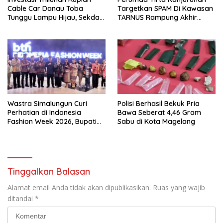
Cable Car Danau Toba
Targetkan SPAM Di Kawasan
Tunggu Lampu Hijau, Sekda
TARNUS Rampung Akhir
Simalungun: Kami Dukung,
Tahun
Tapi Harus Taat Aturan
Wastra Simalungun Curi
Polisi Berhasil Bekuk Pria
Perhatian di Indonesia
Bawa Seberat 4,46 Gram
Fashion Week 2026, Bupati
Sabu di Kota Magelang
Anton: Budaya Harus Jadi
Kekuatan Ekonomi
Tinggalkan Balasan
Alamat email Anda tidak akan dipublikasikan.
Ruas yang wajib
ditandai
*