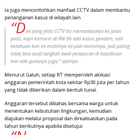
Ia juga mencontohkan manfaat CCTV dalam membantu
penanganan kasus di wilayah lain.
“D
an yang jelas CCTV itu memantaunya ke jalan
pasti, kaya kemarin di RW 06 ada kasus gendam, nah
ketahuan kan ini mobilnya ini plat nomornya, jadi paling
tidak bisa buat langkah awal pelaporan di kepolisian
kan ada gunanya juga,” ujarnya.
Menurut Galuh, setiap RT memperoleh alokasi
anggaran pemerintah kota sekitar Rp30 juta per tahun
yang tidak diberikan dalam bentuk tunai.
Anggaran tersebut dibahas bersama warga untuk
menentukan kebutuhan lingkungan, kemudian
diajukan melalui proposal dan direalisasikan pada
tahun berikutnya apabila disetujui.