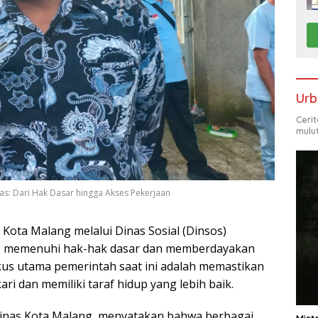
Urb
Ceri
mulu
as: Dari Hak Dasar hingga Akses Pekerjaan
Kota Malang melalui Dinas Sosial (Dinsos)
s memenuhi hak-hak dasar dan memberdayakan
okus utama pemerintah saat ini adalah memastikan
ri dan memiliki taraf hidup yang lebih baik.
 Dinas Kota Malang, menyatakan bahwa berbagai