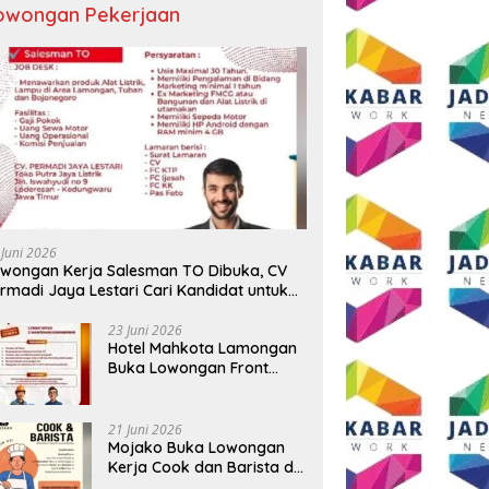
owongan Pekerjaan
 Juni 2026
wongan Kerja Salesman TO Dibuka, CV
rmadi Jaya Lestari Cari Kandidat untuk
ea Lamongan, Tuban, dan Bojonegoro
23 Juni 2026
Hotel Mahkota Lamongan
Buka Lowongan Front
Office dan Maintenance
Engineering, Simak
Syaratnya
21 Juni 2026
Mojako Buka Lowongan
Kerja Cook dan Barista di
Surabaya, Gaji Hingga