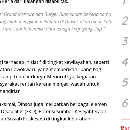
erja dari kalangan disabilitas.
el Grand Mercure dan Burger Buto sudah bekerja sama
2
ng telah mengikuti pelatihan di Dinsos akan mengikuti
n, kami sudah memiliki data tenaga kerja yang siap,”
3
4
terhadap inisiatif di tingkat kewilayahan, seperti
matan Lowokwaru yang memberikan ruang bagi
uk tampil dan berkarya. Menurutnya, kegiatan
5
asyarakat rentan karena menjadi wadah untuk
mandirian.
6
simal, Dinsos juga melibatkan berbagai elemen
Disabilitas (FKD), Potensi Sumber Kesejahteraan
an Sosial (Puskesos) di tingkat kelurahan.
Ber