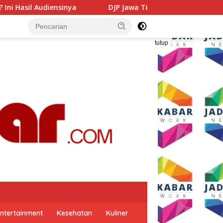
 Jawa Timur Gandeng GP Ansor Tingkatkan Literasi Pajak dan
tutup
ntertainment
Kesehatan
Kuliner