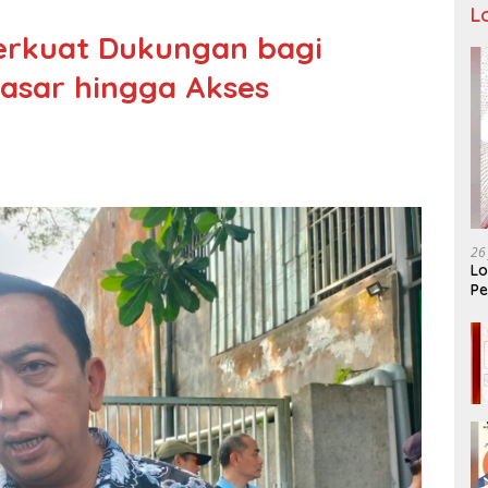
L
erkuat Dukungan bagi
 Dasar hingga Akses
26
Lo
Pe
Ar