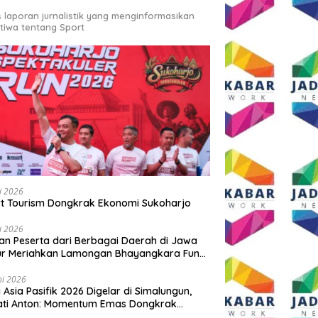
s laporan jurnalistik yang menginformasikan
stiwa tentang Sport
li 2026
t Tourism Dongkrak Ekonomi Sukoharjo
li 2026
an Peserta dari Berbagai Daerah di Jawa
ur Meriahkan Lamongan Bhayangkara Fun
 2026
ni 2026
y Asia Pasifik 2026 Digelar di Simalungun,
ati Anton: Momentum Emas Dongkrak
wisata dan Ekonomi Daerah