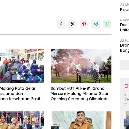
24 Me
Pers
6 Mar
Duel
Unit
22 Fe
Dram
Bang
O
 Malang Kota Gelar
Sambut HUT RI ke-81, Grand
ersama dan
Mercure Malang Mirama Gelar
In
aan Kesehatan Gratis,
Opening Ceremony Olimpiade
de
mu
Pelayanan untuk
Agustusan 2026
kat