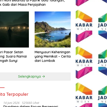
eri Noni Belanda di Pabrik Gula Tulangan,
k Gaib dari Masa Penjajahan
eri Pasar Setan
Menyusuri Keheningan
ng: Suara Ramai
yang Memikat – Cerita
engah Sunyi
dari Lombok
Selengkapnya
ita Terpopuler
14 Juni 2026
525660 Lihat
Diundang dalam Forum Bergengsi