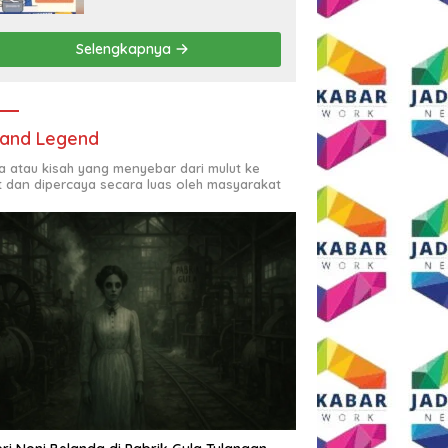
Rp2,5 Juta per Bulan
Selengkapnya
and Legend
ta atau kisah yang menyebar dari mulut ke
t dan dipercaya secara luas oleh masyarakat