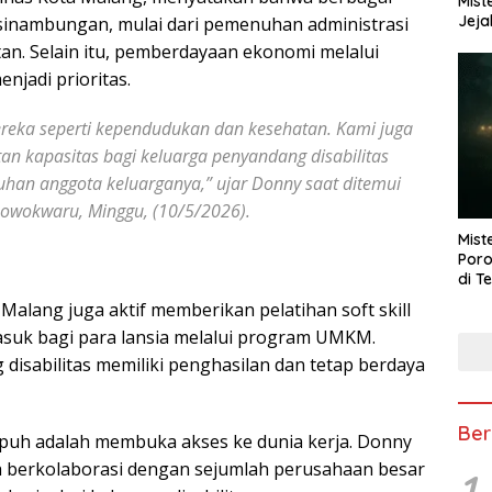
Mist
Jeja
esinambungan, mulai dari pemenuhan administrasi
n. Selain itu, pemberdayaan ekonomi melalui
njadi prioritas.
reka seperti kependudukan dan kesehatan. Kami juga
an kapasitas bagi keluarga penyandang disabilitas
an anggota keluarganya,” ujar Donny saat ditemui
owokwaru, Minggu, (10/5/2026).
Mist
Poro
di T
Malang juga aktif memberikan pelatihan soft skill
asuk bagi para lansia melalui program UMKM.
disabilitas memiliki penghasilan dan tetap berdaya
Ber
mpuh adalah membuka akses ke dunia kerja. Donny
berkolaborasi dengan sejumlah perusahaan besar
1