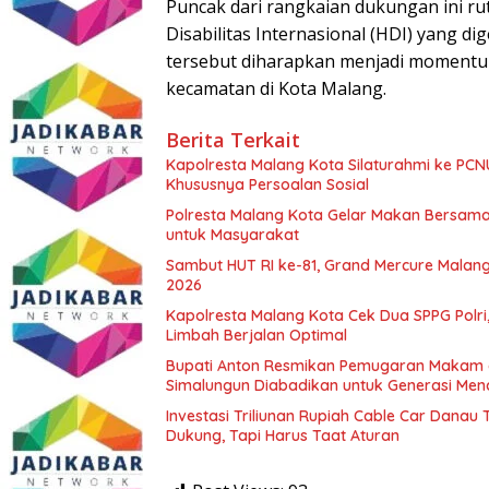
Puncak dari rangkaian dukungan ini rut
Disabilitas Internasional (HDI) yang di
tersebut diharapkan menjadi momentum
kecamatan di Kota Malang.
Berita Terkait
Kapolresta Malang Kota Silaturahmi ke PCN
Khususnya Persoalan Sosial
Polresta Malang Kota Gelar Makan Bersama
untuk Masyarakat
Sambut HUT RI ke-81, Grand Mercure Malan
2026
Kapolresta Malang Kota Cek Dua SPPG Polri
Limbah Berjalan Optimal
Bupati Anton Resmikan Pemugaran Makam d
Simalungun Diabadikan untuk Generasi Me
Investasi Triliunan Rupiah Cable Car Dana
Dukung, Tapi Harus Taat Aturan