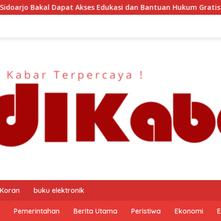
 dan Bantuan Hukum Gratis? Ini Hasil Audiensinya
DJP
 Koran
buku elektronik
Pemerintahan
Berita Utama
Peristiwa
Ekonomi
E