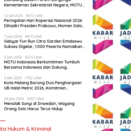
Kementerian Sekretariat Negara, MOTU
Indonesia Tunjukkan Komitmen untuk
Indonesia
12 Juli 2026
9873 Lihat
Peringatan Hari Koperasi Nasional 2026
Dihadiri Presiden Prabowo, Momen Salam
Komando Viral
7 Juni 2026
9470 Lihat
Gebyar Fun Run Citra Garden Entalsewu
Sukses Digelar, 1.000 Peserta Ramaikan
Ajang Hidup Sehat
5 Juni 2026
8375 Lihat
MOTU Indonesia Berkomitmen Tumbuh
Bersama Indonesia dan Dukung
Percepatan Kendaraan Listrik Nasional
5 Mei 2026
7792 Lihat
Kota Malang Borong Dua Penghargaan
UB Halal Metric 2026, Komitmen
Ekosistem Halal Kian Diperkuat
28 Juni 2026
5457 Lihat
Menolak Sunyi di Sriwedari, Wayang
Orang Solo Harus Terus Hidup
ita Hukum & Kriminal