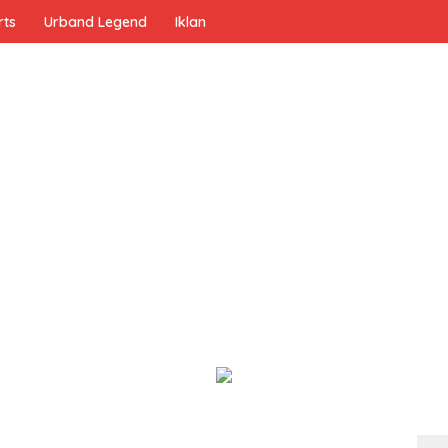
rts
Urband Legend
Iklan