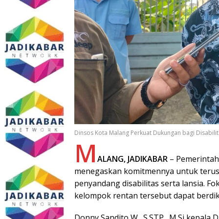
Dinsos Kota Malang Perkuat Dukungan bagi Disabilit
M
ALANG, JADIKABAR
– Pemerintah 
menegaskan komitmennya untuk teru
penyandang disabilitas serta lansia. F
kelompok rentan tersebut dapat berdika
Donny Sandito W., S.STP., M.Si kepala