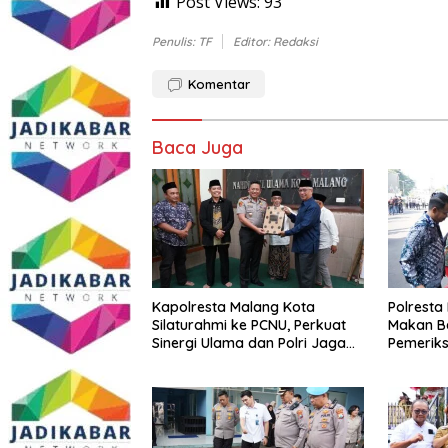
Post Views:
93
Penulis: TF
Editor: Redaksi
Komentar
Baca Juga
Kapolresta Malang Kota
Polresta
Silaturahmi ke PCNU, Perkuat
Makan B
Sinergi Ulama dan Polri Jaga
Pemeriks
Kamtibmas Khususnya
Perkuat 
Persoalan Sosial
Masyara