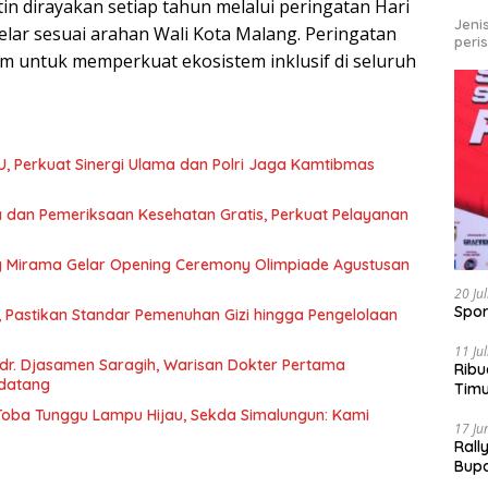
in dirayakan setiap tahun melalui peringatan Hari
Jeni
gelar sesuai arahan Wali Kota Malang. Peringatan
peri
 untuk memperkuat ekosistem inklusif di seluruh
U, Perkuat Sinergi Ulama dan Polri Jaga Kamtibmas
 dan Pemeriksaan Kesehatan Gratis, Perkuat Pelayanan
g Mirama Gelar Opening Ceremony Olimpiade Agustusan
20 Ju
Spor
, Pastikan Standar Pemenuhan Gizi hingga Pengelolaan
11 Ju
r. Djasamen Saragih, Warisan Dokter Pertama
Ribu
ndatang
Tim
Bike
u Toba Tunggu Lampu Hijau, Sekda Simalungun: Kami
17 Ju
Rall
Bup
Pari