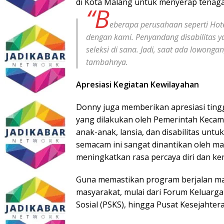
di Kota Malang untuk menyerap tenaga k
“B
eberapa perusahaan seperti Hot
dengan kami. Penyandang disabilitas ya
seleksi di sana. Jadi, saat ada lowonga
tambahnya.
Apresiasi Kegiatan Kewilayahan
Donny juga memberikan apresiasi tinggi 
yang dilakukan oleh Pemerintah Keca
anak-anak, lansia, dan disabilitas unt
semacam ini sangat dinantikan oleh m
meningkatkan rasa percaya diri dan ke
Guna memastikan program berjalan mak
masyarakat, mulai dari Forum Keluarga 
Sosial (PSKS), hingga Pusat Kesejahtera