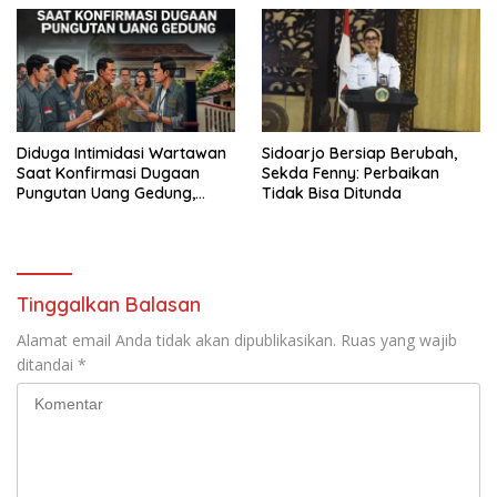
Perang Melawan Narkoba
PORPAMNAS IX 2026
Diduga Intimidasi Wartawan
Sidoarjo Bersiap Berubah,
Saat Konfirmasi Dugaan
Sekda Fenny: Perbaikan
Pungutan Uang Gedung,
Tidak Bisa Ditunda
Anggota Komite SMAN 1
Tumpang ,Ketua DPD IWOI
Buka suara
Tinggalkan Balasan
Alamat email Anda tidak akan dipublikasikan.
Ruas yang wajib
ditandai
*