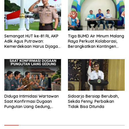
Semangat HUT ke-81 RI, AKP
Tiga BUMD Air Minum Malang
Adik Agus Putrawan:
Raya Perkuat Kolaborasi,
Kemerdekaan Harus Dijaga
Berangkatkan Kontingen
dengan Integritas dan
Menuju Seleksi Atlet
Perang Melawan Narkoba
PORPAMNAS IX 2026
Diduga Intimidasi Wartawan
Sidoarjo Bersiap Berubah,
Saat Konfirmasi Dugaan
Sekda Fenny: Perbaikan
Pungutan Uang Gedung,
Tidak Bisa Ditunda
Anggota Komite SMAN 1
Tumpang ,Ketua DPD IWOI
Buka suara