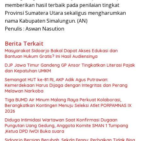
memberikan hasil terbaik pada penilaian tingkat
Provinsi Sumatera Utara sekaligus mengharumkan
nama Kabupaten Simalungun. (AN)
Penulis : Aswan Nasution
Berita Terkait
Masyarakat Sidoarjo Bakal Dapat Akses Edukasi dan
Bantuan Hukum Gratis? Ini Hasil Audiensinya
DJP Jawa Timur Gandeng GP Ansor Tingkatkan Literasi Pajak
dan Kepatuhan UMKM
Semangat HUT ke-81 RI, AKP Adik Agus Putrawan:
Kemerdekaan Harus Dijaga dengan Integritas dan Perang
Melawan Narkoba
Tiga BUMD Air Minum Malang Raya Perkuat Kolaborasi,
Berangkatkan Kontingen Menuju Seleksi Atlet PORPAMNAS IX
2026
Diduga Intimidasi Wartawan Saat Konfirmasi Dugaan
Pungutan Uang Gedung, Anggota Komite SMAN 1 Tumpang
,Ketua DPD IWOI Buka suara
Sidoarjo Bersiap Berubah, Sekda Fenny: Perbaikan Tidak Bisa