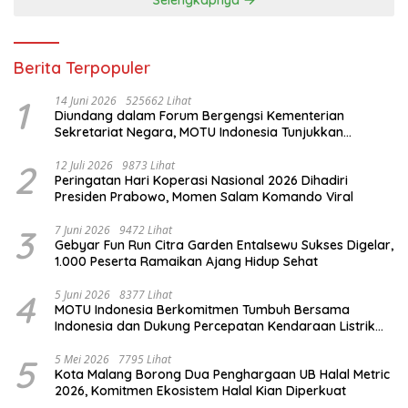
Berita Terpopuler
1
14 Juni 2026
525662 Lihat
Diundang dalam Forum Bergengsi Kementerian
Sekretariat Negara, MOTU Indonesia Tunjukkan
Komitmen untuk Indonesia
2
12 Juli 2026
9873 Lihat
Peringatan Hari Koperasi Nasional 2026 Dihadiri
Presiden Prabowo, Momen Salam Komando Viral
3
7 Juni 2026
9472 Lihat
Gebyar Fun Run Citra Garden Entalsewu Sukses Digelar,
1.000 Peserta Ramaikan Ajang Hidup Sehat
4
5 Juni 2026
8377 Lihat
MOTU Indonesia Berkomitmen Tumbuh Bersama
Indonesia dan Dukung Percepatan Kendaraan Listrik
Nasional
5
5 Mei 2026
7795 Lihat
Kota Malang Borong Dua Penghargaan UB Halal Metric
2026, Komitmen Ekosistem Halal Kian Diperkuat