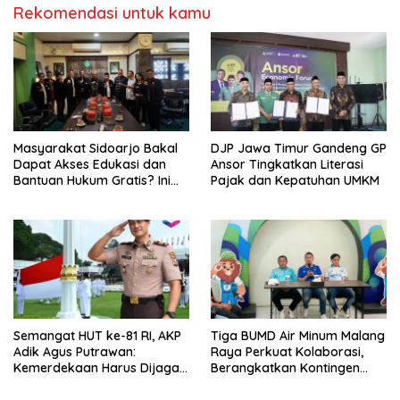
Rekomendasi untuk kamu
Masyarakat Sidoarjo Bakal
DJP Jawa Timur Gandeng GP
Dapat Akses Edukasi dan
Ansor Tingkatkan Literasi
Bantuan Hukum Gratis? Ini
Pajak dan Kepatuhan UMKM
Hasil Audiensinya
Semangat HUT ke-81 RI, AKP
Tiga BUMD Air Minum Malang
Adik Agus Putrawan:
Raya Perkuat Kolaborasi,
Kemerdekaan Harus Dijaga
Berangkatkan Kontingen
dengan Integritas dan
Menuju Seleksi Atlet