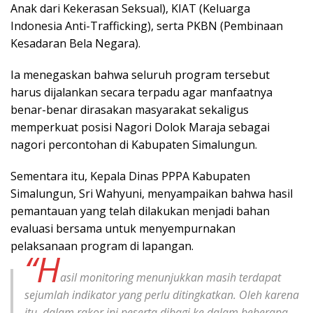
Anak dari Kekerasan Seksual), KIAT (Keluarga
Indonesia Anti-Trafficking), serta PKBN (Pembinaan
Kesadaran Bela Negara).
Ia menegaskan bahwa seluruh program tersebut
harus dijalankan secara terpadu agar manfaatnya
benar-benar dirasakan masyarakat sekaligus
memperkuat posisi Nagori Dolok Maraja sebagai
nagori percontohan di Kabupaten Simalungun.
Sementara itu, Kepala Dinas PPPA Kabupaten
Simalungun, Sri Wahyuni, menyampaikan bahwa hasil
pemantauan yang telah dilakukan menjadi bahan
evaluasi bersama untuk menyempurnakan
pelaksanaan program di lapangan.
“H
asil monitoring menunjukkan masih terdapat
sejumlah indikator yang perlu ditingkatkan. Oleh karena
itu, dalam rakor ini peserta dibagi ke dalam beberapa