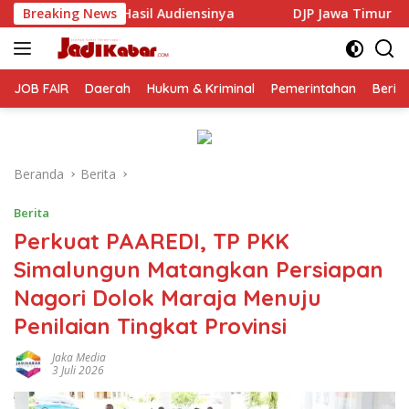
Langsung
iensinya
Breaking News
DJP Jawa Timur Gandeng GP Ansor Tingkatkan
ke
konten
JOB FAIR
Daerah
Hukum & Kriminal
Pemerintahan
Berit
Beranda
Berita
Berita
Perkuat PAAREDI, TP PKK
Simalungun Matangkan Persiapan
Nagori Dolok Maraja Menuju
Penilaian Tingkat Provinsi
Jaka Media
3 Juli 2026