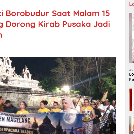
L
i Borobudur Saat Malam 15
g Dorong Kirab Pusaka Jadi
n
26
Lo
Pe
Ar