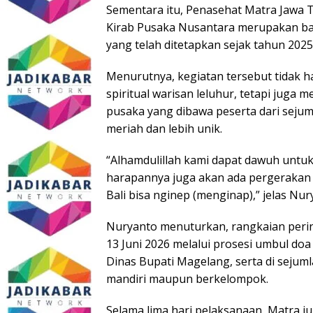
Sementara itu, Penasehat Matra Jawa T
Kirab Pusaka Nusantara merupakan ba
yang telah ditetapkan sejak tahun 2025
Menurutnya, kegiatan tersebut tidak ha
spiritual warisan leluhur, tetapi jug
pusaka yang dibawa peserta dari sejum
meriah dan lebih unik.
“Alhamdulillah kami dapat dawuh untuk
harapannya juga akan ada pergerakan e
Bali bisa nginep (menginap),” jelas Nur
Nuryanto menuturkan, rangkaian perin
13 Juni 2026 melalui prosesi umbul d
Dinas Bupati Magelang, serta di sejum
mandiri maupun berkelompok.
Selama lima hari pelaksanaan, Matra ju