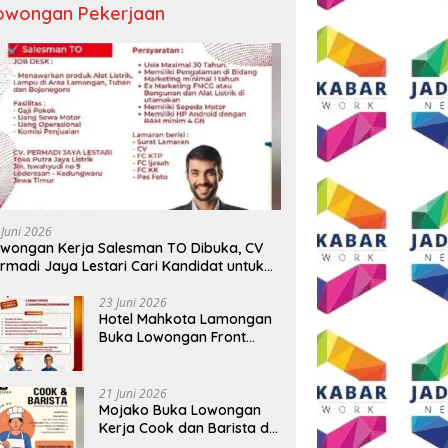
owongan Pekerjaan
 Juni 2026
wongan Kerja Salesman TO Dibuka, CV
rmadi Jaya Lestari Cari Kandidat untuk
ea Lamongan, Tuban, dan Bojonegoro
23 Juni 2026
Hotel Mahkota Lamongan
Buka Lowongan Front
Office dan Maintenance
Engineering, Simak
Syaratnya
21 Juni 2026
Mojako Buka Lowongan
Kerja Cook dan Barista di
Surabaya, Gaji Hingga