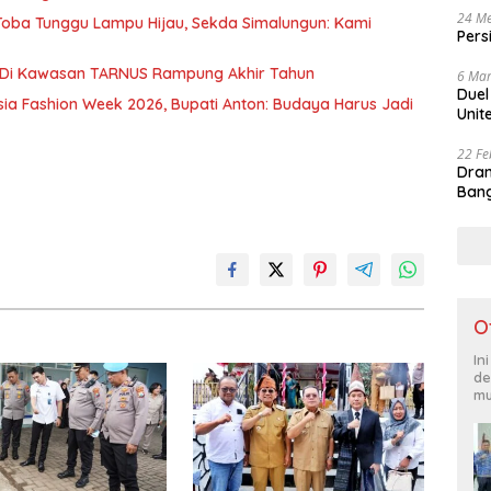
24 Me
u Toba Tunggu Lampu Hijau, Sekda Simalungun: Kami
Pers
 Di Kawasan TARNUS Rampung Akhir Tahun
6 Mar
Duel
sia Fashion Week 2026, Bupati Anton: Budaya Harus Jadi
Unit
22 Fe
Dram
Bang
O
In
de
mu