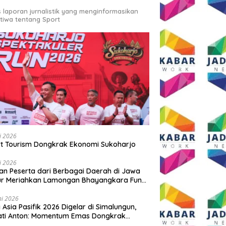
s laporan jurnalistik yang menginformasikan
stiwa tentang Sport
li 2026
t Tourism Dongkrak Ekonomi Sukoharjo
li 2026
an Peserta dari Berbagai Daerah di Jawa
ur Meriahkan Lamongan Bhayangkara Fun
 2026
ni 2026
y Asia Pasifik 2026 Digelar di Simalungun,
ati Anton: Momentum Emas Dongkrak
wisata dan Ekonomi Daerah