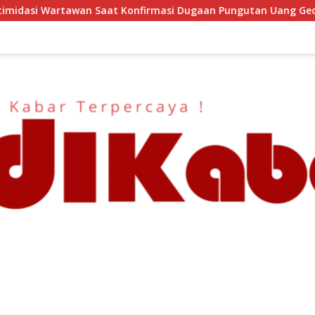
irmasi Dugaan Pungutan Uang Gedung, Anggota Komite SMAN 1