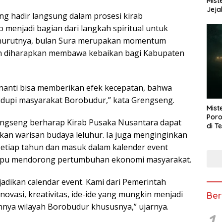
Mist
Jeja
g hadir langsung dalam prosesi kirab
menjadi bagian dari langkah spiritual untuk
nurutnya, bulan Sura merupakan momentum
 dan diharapkan membawa kebaikan bagi Kabupaten
 nanti bisa memberikan efek kecepatan, bahwa
dupi masyarakat Borobudur,” kata Grengseng.
Mist
Poro
engseng berharap Kirab Pusaka Nusantara dapat
di T
kan warisan budaya leluhur. Ia juga menginginkan
 setiap tahun dan masuk dalam kalender event
mpu mendorong pertumbuhan ekonomi masyarakat.
jadikan calendar event. Kami dari Pemerintah
vasi, kreativitas, ide-ide yang mungkin menjadi
Ber
nya wilayah Borobudur khususnya,” ujarnya.
1