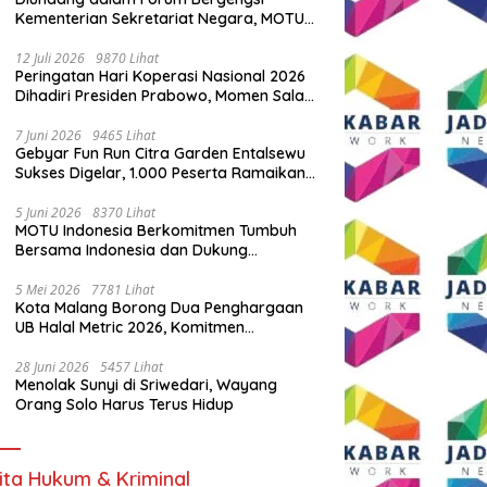
Kementerian Sekretariat Negara, MOTU
Indonesia Tunjukkan Komitmen untuk
Indonesia
12 Juli 2026
9870 Lihat
Peringatan Hari Koperasi Nasional 2026
Dihadiri Presiden Prabowo, Momen Salam
Komando Viral
7 Juni 2026
9465 Lihat
Gebyar Fun Run Citra Garden Entalsewu
Sukses Digelar, 1.000 Peserta Ramaikan
Ajang Hidup Sehat
5 Juni 2026
8370 Lihat
MOTU Indonesia Berkomitmen Tumbuh
Bersama Indonesia dan Dukung
Percepatan Kendaraan Listrik Nasional
5 Mei 2026
7781 Lihat
Kota Malang Borong Dua Penghargaan
UB Halal Metric 2026, Komitmen
Ekosistem Halal Kian Diperkuat
28 Juni 2026
5457 Lihat
Menolak Sunyi di Sriwedari, Wayang
Orang Solo Harus Terus Hidup
ita Hukum & Kriminal