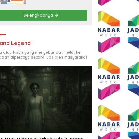
Rp2,5 Juta per Bulan
Selengkapnya
and Legend
ta atau kisah yang menyebar dari mulut ke
t dan dipercaya secara luas oleh masyarakat