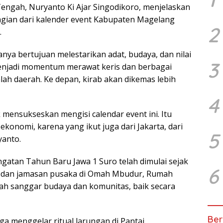
engah, Nuryanto Ki Ajar Singodikoro, menjelaskan
gian dari kalender event Kabupaten Magelang
2
.
nya bertujuan melestarikan adat, budaya, dan nilai
3
a menjadi momentum merawat keris dan berbagai
lah daerah. Ke depan, kirab akan dikemas lebih
4
 mensukseskan mengisi calendar event ini. Itu
konomi, karena yang ikut juga dari Jakarta, dari
5
yanto.
gatan Tahun Baru Jawa 1 Suro telah dimulai sejak
6
oa dan jamasan pusaka di Omah Mbudur, Rumah
lah sanggar budaya dan komunitas, baik secara
Ber
ga menggelar ritual larungan di Pantai