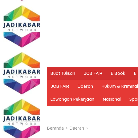
Buat Tulisan
JOB FAIR
E Book
E
JOB FAIR
Daerah
Hukum & Kriminal
Lowongan Pekerjaan
Nasional
Spo
Beranda
Daerah