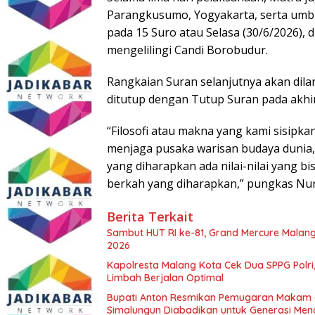
Parangkusumo, Yogyakarta, serta umbu
pada 15 Suro atau Selasa (30/6/2026), 
mengelilingi Candi Borobudur.
Rangkaian Suran selanjutnya akan dila
ditutup dengan Tutup Suran pada akhir
“Filosofi atau makna yang kami sisipka
menjaga pusaka warisan budaya dunia,
yang diharapkan ada nilai-nilai yang b
berkah yang diharapkan,” pungkas Nur
Berita Terkait
Sambut HUT RI ke-81, Grand Mercure Malan
2026
Kapolresta Malang Kota Cek Dua SPPG Polri
Limbah Berjalan Optimal
Bupati Anton Resmikan Pemugaran Makam d
Simalungun Diabadikan untuk Generasi Me