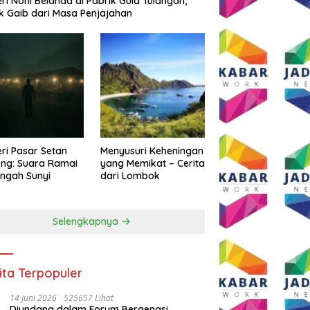
eri Noni Belanda di Pabrik Gula Tulangan,
k Gaib dari Masa Penjajahan
eri Pasar Setan
Menyusuri Keheningan
ng: Suara Ramai
yang Memikat – Cerita
engah Sunyi
dari Lombok
Selengkapnya
ita Terpopuler
14 Juni 2026
525657 Lihat
Diundang dalam Forum Bergengsi