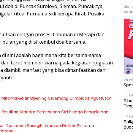
l doa di Puncak Suroloyo, Sleman. Puncaknya,
Jeni
peri
digelar ritual Purnama Sidi berupa Kirab Pusaka
njutkan dengan prosesi Labuhan di Merapi dan
 bulan yang diisi kembul doa bersama.
n di sini adalah bagaimana kita bersama-sama
 dan turut memberi warna pada kegiatan-kegiatan
isa diambil, manfaat yang bisa dimanfaatkan dan
yanto.
20 Ju
Spor
11 Ju
g Mirama Gelar Opening Ceremony Olimpiade Agustusan
Ribu
Tim
Bike
, Pastikan Standar Pemenuhan Gizi hingga Pengelolaan
17 Ju
Rall
r. Djasamen Saragih, Warisan Dokter Pertama
Bup
ndatang
Pari