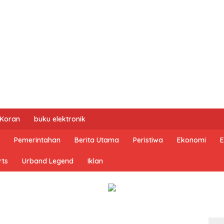
 Koran
buku elektronik
Pemerintahan
Berita Utama
Peristiwa
Ekonomi
E
rts
Urband Legend
Iklan