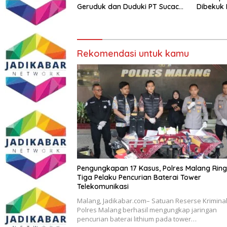
Geruduk dan Duduki PT Sucaco
Dibekuk 
Rekomendasi untuk kamu
Pengungkapan 17 Kasus, Polres Malang Rin
Tiga Pelaku Pencurian Baterai Tower
Telekomunikasi
Malang, Jadikabar.com– Satuan Reserse Krimina
Polres Malang berhasil mengungkap jaringan
pencurian baterai lithium pada tower…