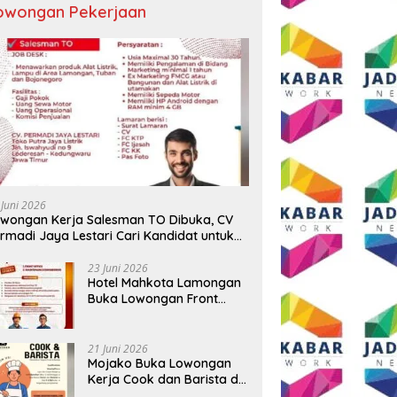
owongan Pekerjaan
 Juni 2026
wongan Kerja Salesman TO Dibuka, CV
rmadi Jaya Lestari Cari Kandidat untuk
ea Lamongan, Tuban, dan Bojonegoro
23 Juni 2026
Hotel Mahkota Lamongan
Buka Lowongan Front
Office dan Maintenance
Engineering, Simak
Syaratnya
21 Juni 2026
Mojako Buka Lowongan
Kerja Cook dan Barista di
Surabaya, Gaji Hingga