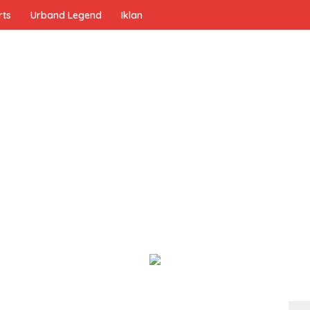
rts
Urband Legend
Iklan