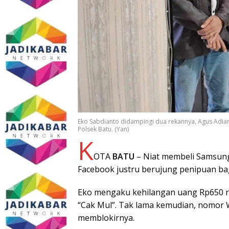
Eko Sabdianto didampingi dua rekannya, Agus Adiant
Polsek Batu. (Yan)
K
OTA
BATU
– Niat membeli Samsung
Facebook justru berujung penipuan bagi
Eko mengaku kehilangan uang Rp650 ri
“Cak Mul”. Tak lama kemudian, nomor
memblokirnya.