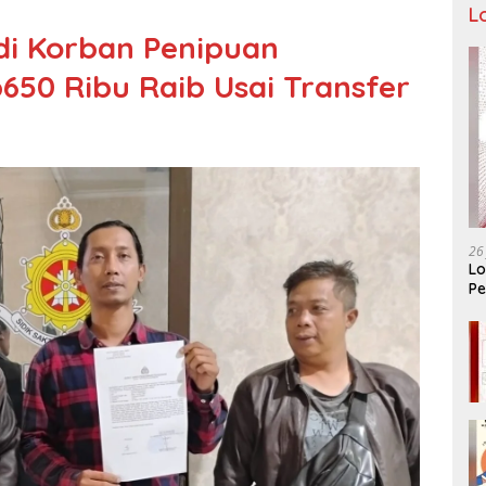
L
adi Korban Penipuan
650 Ribu Raib Usai Transfer
26
Lo
Pe
Ar