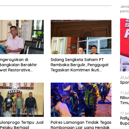
Jeni
peri
ngeroyokan di
Sidang Sengketa Saham PT
Bangkalan Berakhir
Rembaka Bergulir, Penggugat
wat Restorative
Tegaskan Komitmen Ikuti
Mediasi
20 Ju
Spor
11 Ju
Ribu
Tim
Bike
17 Ju
Rall
lonprogo Tertipu Jual
Polres Lamongan Tindak Tegas
Bup
 Pelaku Berhasil
Rombongan Liar yang Hendak
Pari