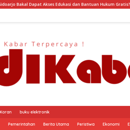
dan Bantuan Hukum Gratis? Ini Hasil Audiensinya
DJP 
 Koran
buku elektronik
Pemerintahan
Berita Utama
Peristiwa
Ekonomi
E