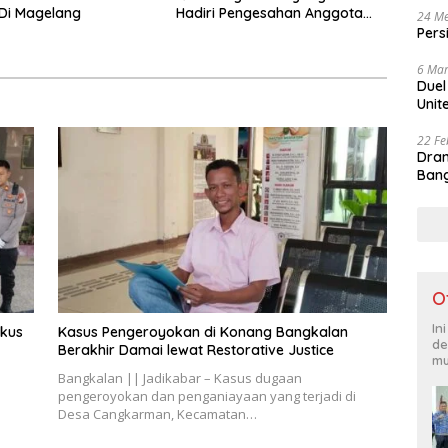
Di Magelang
Hadiri Pengesahan Anggota
24 Me
Baru Perguruan Silat di
Pers
Surabaya dan Gresik
6 Mar
Duel
Unit
22 Fe
Dram
Bang
O
In
gkus
Kasus Pengeroyokan di Konang Bangkalan
de
Berakhir Damai lewat Restorative Justice
mu
Bangkalan || Jadikabar – Kasus dugaan
l
pengeroyokan dan penganiayaan yang terjadi di
Desa Cangkarman, Kecamatan…