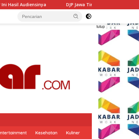
Jawa Timur Gandeng GP Ansor Tingkatkan Literasi Pajak dan 
tutup
ntertainment
Kesehatan
Kuliner