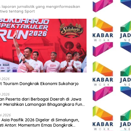
s laporan jurnalistik yang menginformasikan
stiwa tentang Sport
li 2026
t Tourism Dongkrak Ekonomi Sukoharjo
li 2026
an Peserta dari Berbagai Daerah di Jawa
ur Meriahkan Lamongan Bhayangkara Fun
 2026
ni 2026
y Asia Pasifik 2026 Digelar di Simalungun,
ati Anton: Momentum Emas Dongkrak
wisata dan Ekonomi Daerah