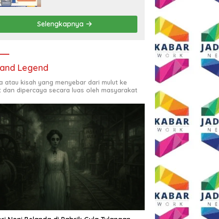
Rp2,5 Juta per Bulan
Selengkapnya
and Legend
ta atau kisah yang menyebar dari mulut ke
t dan dipercaya secara luas oleh masyarakat