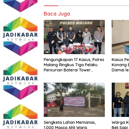
Baca Juga
Pengungkapan 17 Kasus, Polres
Kasus Pe
Malang Ringkus Tiga Pelaku
Konang 
Pencurian Baterai Tower
Damai le
Telekomunikasi
Justice
​Sengketa Lahan Memanas,
Warga Ku
1.000 Massa Ahli Waris
Beli Sapi