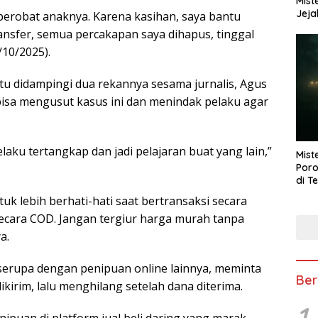
Mist
Jeja
berobat anaknya. Karena kasihan, saya bantu
nsfer, semua percakapan saya dihapus, tinggal
/10/2025).
u didampingi dua rekannya sesama jurnalis, Agus
i bisa mengusut kasus ini dan menindak pelaku agar
aku tertangkap dan jadi pelajaran buat yang lain,”
Mist
Poro
di T
k lebih berhati-hati saat bertransaksi secara
 secara COD. Jangan tergiur harga murah tanpa
a.
erupa dengan penipuan online lainnya, meminta
Ber
irim, lalu menghilang setelah dana diterima.
1
ipuan di platform jual beli daring yang marak