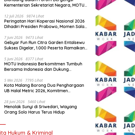
Kementerian Sekretariat Negara, MOTU
Indonesia Tunjukkan Komitmen untuk
Indonesia
12 Juli 2026
9874 Lihat
Peringatan Hari Koperasi Nasional 2026
Dihadiri Presiden Prabowo, Momen Salam
Komando Viral
7 Juni 2026
9473 Lihat
Gebyar Fun Run Citra Garden Entalsewu
Sukses Digelar, 1.000 Peserta Ramaikan
Ajang Hidup Sehat
5 Juni 2026
8377 Lihat
MOTU Indonesia Berkomitmen Tumbuh
Bersama Indonesia dan Dukung
Percepatan Kendaraan Listrik Nasional
5 Mei 2026
7795 Lihat
Kota Malang Borong Dua Penghargaan
UB Halal Metric 2026, Komitmen
Ekosistem Halal Kian Diperkuat
28 Juni 2026
5460 Lihat
Menolak Sunyi di Sriwedari, Wayang
Orang Solo Harus Terus Hidup
ita Hukum & Kriminal