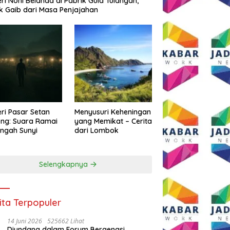
eri Noni Belanda di Pabrik Gula Tulangan,
k Gaib dari Masa Penjajahan
eri Pasar Setan
Menyusuri Keheningan
ng: Suara Ramai
yang Memikat – Cerita
engah Sunyi
dari Lombok
Selengkapnya
ita Terpopuler
14 Juni 2026
525662 Lihat
Diundang dalam Forum Bergengsi