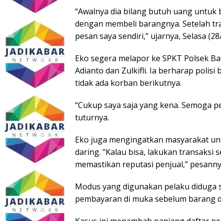
“Awalnya dia bilang butuh uang untuk 
dengan membeli barangnya. Setelah tra
pesan saya sendiri,” ujarnya, Selasa (28
Eko segera melapor ke SPKT Polsek Bat
Adianto dan Zulkifli. Ia berharap polis
tidak ada korban berikutnya.
“Cukup saya saja yang kena. Semoga pel
tuturnya.
Eko juga mengingatkan masyarakat untu
daring. “Kalau bisa, lakukan transaksi
memastikan reputasi penjual,” pesanny
Modus yang digunakan pelaku diduga s
pembayaran di muka sebelum barang dik
Kasus ini menambah panjang daftar pen